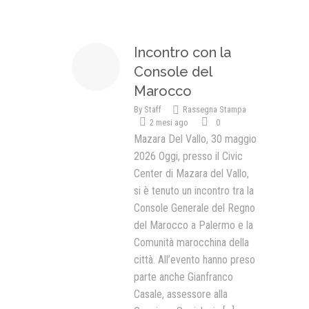
Presentazione video
Incontro con la
Rassegna sul Pledge to Peace
Console del
Giornata Internazionale ONU
della Pace
Marocco
By
Staff
Rassegna Stampa
PROGRAMMA DI EDUCAZIONE
2 mesi ago
0
ALLA PACE
Mazara Del Vallo, 30 maggio
IN CLASSE PER LA PACE
2026 Oggi, presso il Civic
Center di Mazara del Vallo,
MEDICINA PER LA PACE
si è tenuto un incontro tra la
Console Generale del Regno
MEDIA FOR PEACE
del Marocco a Palermo e la
ATTIVITÀ IN CANTIERE
Comunità marocchina della
città. All’evento hanno preso
parte anche Gianfranco
Casale, assessore alla