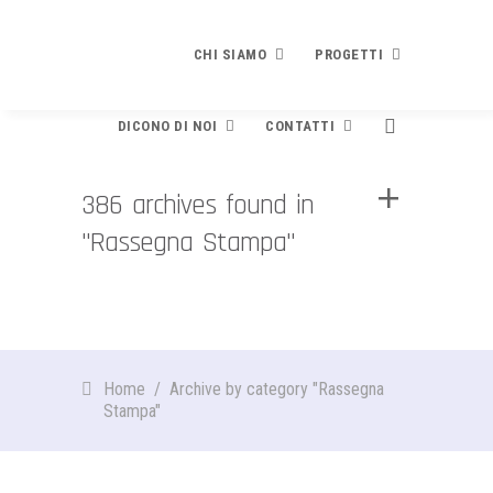
CHI SIAMO
PROGETTI
DICONO DI NOI
CONTATTI
Chi siamo
Progetti
386 archives found in
PRESENTAZIONE
PLEDGE TO PEACE
"Rassegna Stampa"
Dicono di noi
Contatti
STATUTO E FINALITÀ
Che cosa è
Contribuisci
DIVENTA SOCIO
RICONOSCIMENTI
Testo e modulo adesione
BILANCIO
Rassegna stampa
Newsletter
EVENTI
Finalità e contenuti
Home
/
Archive by category "Rassegna
Video
SPECIALE SCUOLE
Stampa"
I Firmatari
La brochure di presentazione