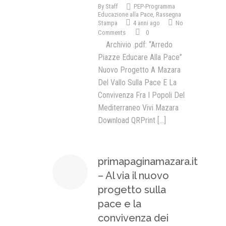
By
Staff
PEP-Programma
Educazione alla Pace
,
Rassegna
Stampa
4 anni ago
No
Comments
0
Archivio .pdf: “Arredo
Piazze Educare Alla Pace”
Nuovo Progetto A Mazara
Del Vallo Sulla Pace E La
Convivenza Fra I Popoli Del
Mediterraneo Vivi Mazara
Download QRPrint
[...]
primapaginamazara.it
– Al via il nuovo
progetto sulla
pace e la
convivenza dei