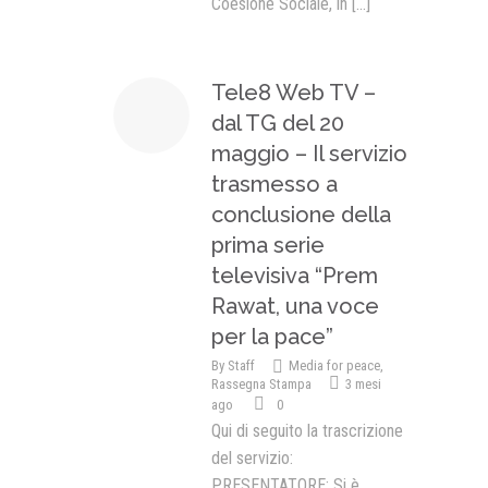
Coesione Sociale, in
[...]
Tele8 Web TV –
dal TG del 20
maggio – Il servizio
trasmesso a
conclusione della
prima serie
televisiva “Prem
Rawat, una voce
per la pace”
By
Staff
Media for peace
,
Rassegna Stampa
3 mesi
ago
0
Qui di seguito la trascrizione
del servizio:
PRESENTATORE: Si è