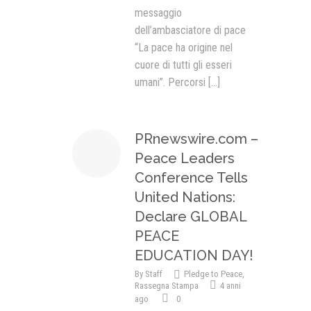
messaggio
dell’ambasciatore di pace
“La pace ha origine nel
cuore di tutti gli esseri
umani”. Percorsi
[...]
PRnewswire.com –
Peace Leaders
Conference Tells
United Nations:
Declare GLOBAL
PEACE
EDUCATION DAY!
By
Staff
Pledge to Peace
,
Rassegna Stampa
4 anni
ago
0