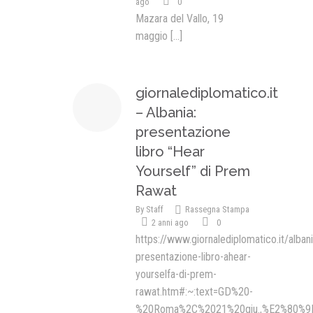
ago
0
Mazara del Vallo, 19
maggio
[...]
giornalediplomatico.it
– Albania:
presentazione
libro “Hear
Yourself” di Prem
Rawat
By
Staff
Rassegna Stampa
2 anni ago
0
https://www.giornalediplomatico.it/albani
presentazione-libro-ahear-
yourselfa-di-prem-
rawat.htm#:~:text=GD%20-
%20Roma%2C%2021%20giu.,%E2%80%9D%2