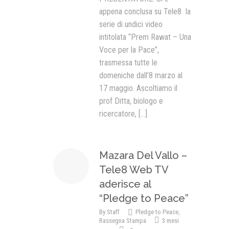
appena conclusa su Tele8 la
serie di undici video
intitolata “Prem Rawat – Una
Voce per la Pace”,
trasmessa tutte le
domeniche dall’8 marzo al
17 maggio. Ascoltiamo il
prof Ditta, biologo e
ricercatore,
[...]
Mazara Del Vallo –
Tele8 Web TV
aderisce al
“Pledge to Peace”
By
Staff
Pledge to Peace
,
Rassegna Stampa
3 mesi