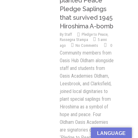
planted Peace
Pledge Saplings
that survived 1945
Hiroshima A-bomb
By
Staff
Pledge to Peace
,
Rassegna Stampa
5 anni
ago
No Comments
0
Community members from
Oasis Hub Oldham alongside
staff and students from
Oasis Academies Oldham,
Leesbrook, and Clarksfield,
joined local dignitaries to
plant special saplings from
Hiroshima as a symbol of
hope and peace. Four
Oldham Oasis Academies
are signatories of the
LANGUAGE
‘Pledge to Peace’,
[...]