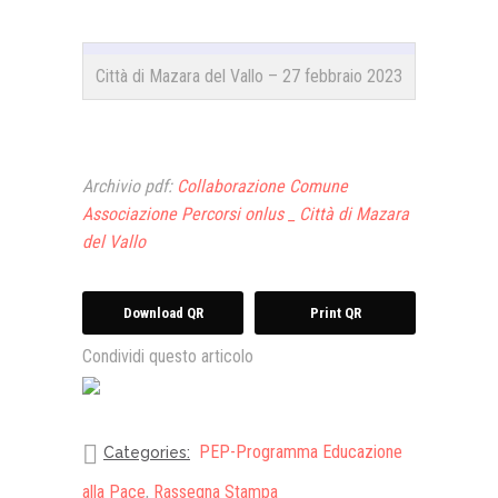
Città di Mazara del Vallo – 27 febbraio 2023
Archivio pdf:
Collaborazione Comune
Associazione Percorsi onlus _ Città di Mazara
del Vallo
Download QR
Print QR
Condividi questo articolo
PEP-Programma Educazione
Categories:
alla Pace
,
Rassegna Stampa