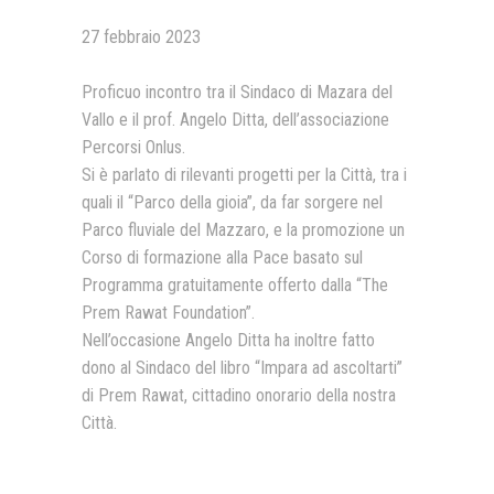
27 febbraio 2023
Presentazione video
Rassegna sul Pledge to Peace
Proficuo incontro tra il Sindaco di Mazara del
Vallo e il prof. Angelo Ditta, dell’associazione
Giornata Internazionale ONU
della Pace
Percorsi Onlus.
Si è parlato di rilevanti progetti per la Città, tra i
PROGRAMMA DI EDUCAZIONE
ALLA PACE
quali il “Parco della gioia”, da far sorgere nel
Parco fluviale del Mazzaro, e la promozione un
IN CLASSE PER LA PACE
Corso di formazione alla Pace basato sul
Programma gratuitamente offerto dalla “The
MEDICINA PER LA PACE
Prem Rawat Foundation”.
MEDIA FOR PEACE
Nell’occasione Angelo Ditta ha inoltre fatto
dono al Sindaco del libro “Impara ad ascoltarti”
ATTIVITÀ IN CANTIERE
di Prem Rawat, cittadino onorario della nostra
Città.