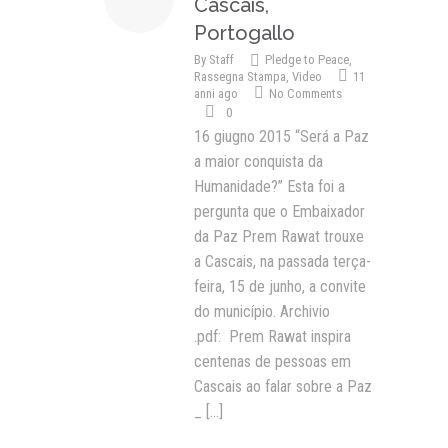
Cascais,
Portogallo
By
Staff
Pledge to Peace
,
Rassegna Stampa
,
Video
11
anni ago
No Comments
0
16 giugno 2015 “Será a Paz
a maior conquista da
Humanidade?” Esta foi a
pergunta que o Embaixador
da Paz Prem Rawat trouxe
a Cascais, na passada terça-
feira, 15 de junho, a convite
do município. Archivio
.pdf: Prem Rawat inspira
centenas de pessoas em
Cascais ao falar sobre a Paz
_
[...]