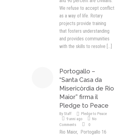
and 90 percent are civilians.
We refuse to accept conflict
as a way of life. Rotary
projects provide training
that fosters understanding
and provides communities
with the skills to resolve
[...]
Portogallo –
“Santa Casa da
Misericòrdia de Rio
Maior” firma il
Pledge to Peace
By
Staff
Pledge to Peace
9 anni ago
No
Comments
0
Rio Maior, Portogallo 16