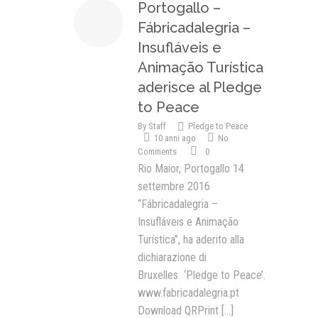
Portogallo –
Fábricadalegria –
Insufláveis e
Animação Turística
aderisce al Pledge
to Peace
By
Staff
Pledge to Peace
10 anni ago
No
Comments
0
Rio Maior, Portogallo 14
settembre 2016
“Fábricadalegria –
Insufláveis e Animação
Turística”, ha aderito alla
dichiarazione di
Bruxelles ‘Pledge to Peace’.
www.fabricadalegria.pt
Download QRPrint
[...]