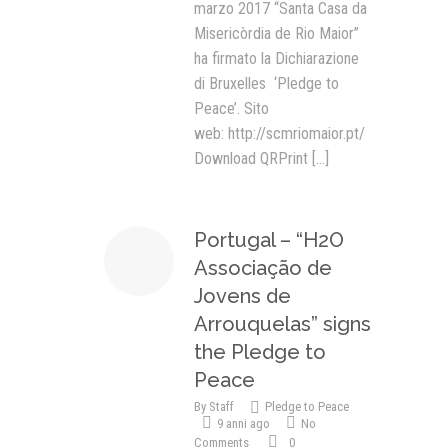
marzo 2017 “Santa Casa da
Misericòrdia de Rio Maior”
ha firmato la Dichiarazione
di Bruxelles ‘Pledge to
Peace’. Sito
web: http://scmriomaior.pt/
Download QRPrint
[...]
Portugal – “H2O
Associação de
Jovens de
Arrouquelas” signs
the Pledge to
Peace
By
Staff
Pledge to Peace
9 anni ago
No
Comments
0