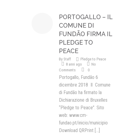
Presentazione video
PORTOGALLO – IL
Rassegna sul Pledge to Peace
COMUNE DI
FUNDÃO FIRMA IL
Giornata Internazionale ONU
della Pace
PLEDGE TO
PEACE
PROGRAMMA DI EDUCAZIONE
ALLA PACE
By
Staff
Pledge to Peace
8 anni ago
No
IN CLASSE PER LA PACE
Comments
0
Portogallo, Fundão 6
MEDICINA PER LA PACE
dicembre 2018 Il Comune
MEDIA FOR PEACE
di Fundão ha firmato la
Dichiarazione di Bruxelles
ATTIVITÀ IN CANTIERE
“Pledge to Peace”. Sito
web: www.cm-
fundao.pt/inicio/municipio
Download QRPrint
[...]