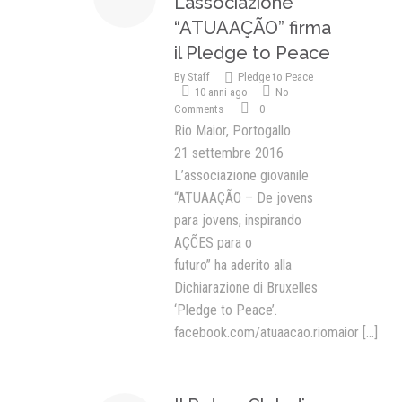
L’associazione
“ATUAAÇÃO” firma
il Pledge to Peace
By
Staff
Pledge to Peace
10 anni ago
No
Comments
0
Rio Maior, Portogallo
21 settembre 2016
L’associazione giovanile
“ATUAAÇÃO – De jovens
para jovens, inspirando
AÇÕES para o
futuro” ha aderito alla
Dichiarazione di Bruxelles
‘Pledge to Peace’.
facebook.com/atuaacao.riomaior
[...]