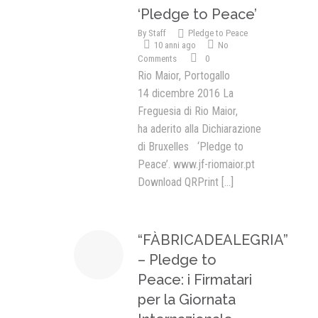
‘Pledge to Peace’
By
Staff
Pledge to Peace
10 anni ago
No
Comments
0
Rio Maior, Portogallo
14 dicembre 2016 La
Freguesia di Rio Maior,
ha aderito alla Dichiarazione
di Bruxelles ‘Pledge to
Peace’. www.jf-riomaior.pt
Download QRPrint
[...]
“FÀBRICADEALEGRIA”
– Pledge to
Peace: i Firmatari
per la Giornata