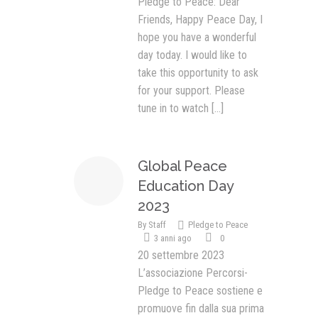
Pledge to Peace: Dear
Friends, Happy Peace Day, I
hope you have a wonderful
day today. I would like to
take this opportunity to ask
for your support. Please
tune in to watch
[...]
Global Peace
Education Day
2023
By
Staff
Pledge to Peace
3 anni ago
0
20 settembre 2023
L’associazione Percorsi-
Pledge to Peace sostiene e
promuove fin dalla sua prima