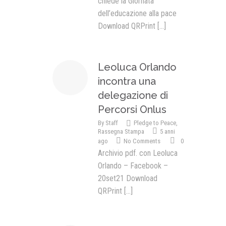
chiede la Giornata
dell’educazione alla pace
Download QRPrint
[...]
Leoluca Orlando
incontra una
delegazione di
Percorsi Onlus
By
Staff
Pledge to Peace
,
Rassegna Stampa
5 anni
ago
No Comments
0
Archivio pdf. con Leoluca
Orlando – Facebook –
20set21 Download
QRPrint
[...]