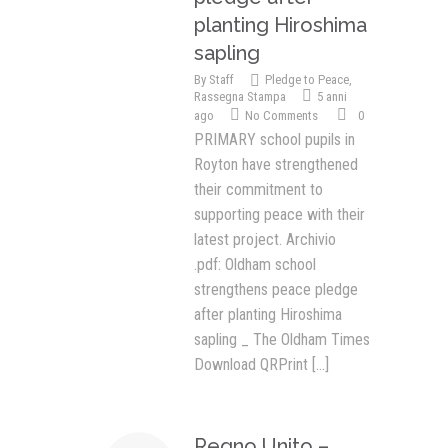
planting Hiroshima
sapling
By
Staff
Pledge to Peace
,
Rassegna Stampa
5 anni
ago
No Comments
0
PRIMARY school pupils in
Royton have strengthened
their commitment to
supporting peace with their
latest project. Archivio
.pdf: Oldham school
strengthens peace pledge
after planting Hiroshima
sapling _ The Oldham Times
Download QRPrint
[...]
Regno Unito –