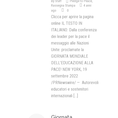
By
Staff
Pledge to Peace
,
Rassegna Stampa
4 anni
ago
0
Clicca per aprire la pagina
online IL TESTO IN
ITALIANO: Dalla conferenza
dei leader per la pace il
messaggio alle Nazioni
Unite: proclamate la
GIORNATA MONDIALE
DELL’EDUCAZIONE ALLA
PACE! NEW YORK, 19
settembre 2022
/PRNewswire/ — Autorevoli
educatori e sostenitori
internazionali
[...]
Giornata