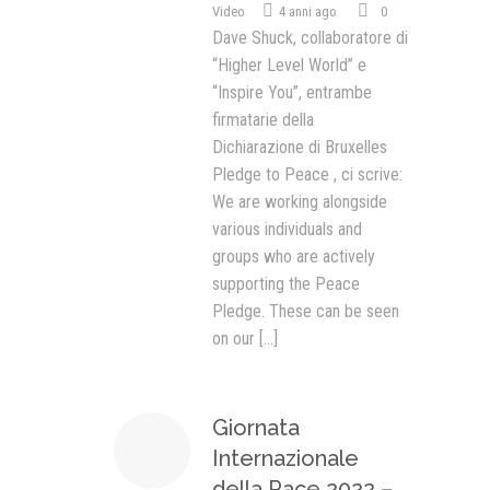
Video
4 anni ago
0
Dave Shuck, collaboratore di
“Higher Level World” e
“Inspire You”, entrambe
firmatarie della
Dichiarazione di Bruxelles
Pledge to Peace , ci scrive:
We are working alongside
various individuals and
groups who are actively
supporting the Peace
Pledge. These can be seen
on our
[...]
Giornata
Internazionale
della Pace 2022 –