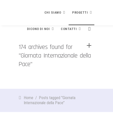
CHI SIAMO
PROGETTI
DICONO DI NOI
CONTATTI
Chi siamo
Progetti
174 archives found for
PRESENTAZIONE
PLEDGE TO PEACE
"Giornata Internazionale della
Dicono di noi
Contatti
STATUTO E FINALITÀ
Che cosa è
Pace"
Contribuisci
DIVENTA SOCIO
RICONOSCIMENTI
Testo e modulo adesione
BILANCIO
Rassegna stampa
Newsletter
EVENTI
Finalità e contenuti
Video
SPECIALE SCUOLE
Home
/
Posts tagged "Giornata
I Firmatari
Internazionale della Pace"
La brochure di presentazione