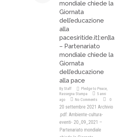
mondiale chiede la
Giornata
dell’educazione
alla
pacesiritide.it[:en]la
– Partenariato
mondiale chiede la
Giornata
dell’educazione
alla pace
By
Staff
Pledge to Peace
,
Rassegna Stampa
5 anni
ago
No Comments
0
20 settembre 2021 Archivio
.pdf: Ambiente-cultura-
eventi- 20_09_2021 –
Partenariato mondiale