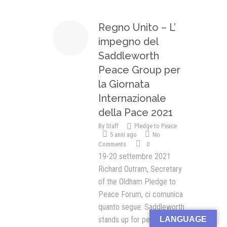
Regno Unito – L’
impegno del
Saddleworth
Peace Group per
la Giornata
Internazionale
della Pace 2021
By
Staff
Pledge to Peace
5 anni ago
No
Comments
0
19-20 settembre 2021
Richard Outram, Secretary
of the Oldham Pledge to
Peace Forum, ci comunica
quanto segue: Saddleworth
stands up for peace
LANGUAGE