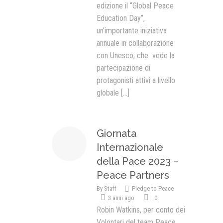
edizione il “Global Peace
Education Day”,
un’importante iniziativa
annuale in collaborazione
con Unesco, che vede la
partecipazione di
protagonisti attivi a livello
globale
[...]
Giornata
Internazionale
della Pace 2023 –
Peace Partners
By
Staff
Pledge to Peace
3 anni ago
0
Robin Watkins, per conto dei
Volontari del team Peace