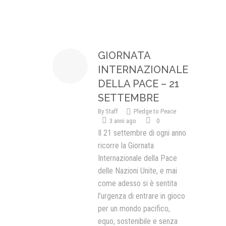
Presentazione video
Rassegna sul Pledge to Peace
GIORNATA
Giornata Internazionale ONU
della Pace
INTERNAZIONALE
DELLA PACE – 21
PROGRAMMA DI EDUCAZIONE
ALLA PACE
SETTEMBRE
IN CLASSE PER LA PACE
By
Staff
Pledge to Peace
3 anni ago
0
MEDICINA PER LA PACE
Il 21 settembre di ogni anno
ricorre la Giornata
MEDIA FOR PEACE
Internazionale della Pace
delle Nazioni Unite, e mai
ATTIVITÀ IN CANTIERE
come adesso si è sentita
l’urgenza di entrare in gioco
per un mondo pacifico,
equo, sostenibile e senza