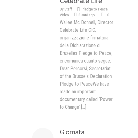
Celebrate Life
By
Staff
Pledge to Peace
,
Video
3 anni ago
0
Wallee Mc Donnell, Director
Celebrate Life CIC,
organizzazione firmataria
della Dichiarazione di
Bruxelles Pledge to Peace,
ci comunica quanto segue:
Dear Percorsi, Secretariat
of the Brussels Declaration
Pledge to PeaceWe have
made an important
documentary called ‘Power
to Change’
[...]
Giornata