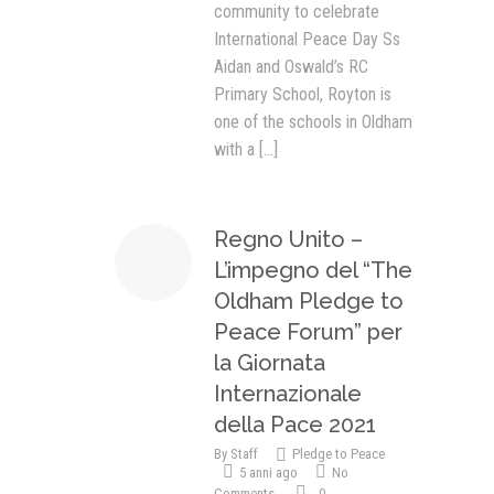
community to celebrate
International Peace Day Ss
Aidan and Oswald’s RC
Primary School, Royton is
one of the schools in Oldham
with a
[...]
Regno Unito –
L’impegno del “The
Oldham Pledge to
Peace Forum” per
la Giornata
Internazionale
della Pace 2021
By
Staff
Pledge to Peace
5 anni ago
No
Comments
0