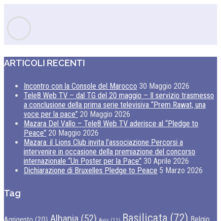
ARTICOLI RECENTI
Incontro con la Console del Marocco
30 Maggio 2026
Tele8 Web TV – dal TG del 20 maggio – Il servizio trasmesso
a conclusione della prima serie televisiva “Prem Rawat, una
voce per la pace”
20 Maggio 2026
Mazara Del Vallo – Tele8 Web TV aderisce al “Pledge to
Peace”
20 Maggio 2026
Mazara: il Lions Club invita l’associazione Percorsi a
intervenire in occasione della premiazione del concorso
internazionale “Un Poster per la Pace”
30 Aprile 2026
Dichiarazione di Bruxelles Pledge to Peace
5 Marzo 2026
Tag
Basilicata
(72)
Albania
(52)
Belgio
Agrigento
(20)
Avis
(11)