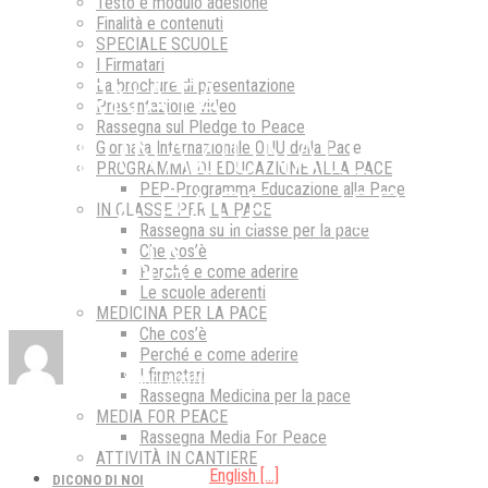
Testo e modulo adesione
Finalità e contenuti
SPECIALE SCUOLE
I Firmatari
GIORNATA
La brochure di presentazione
Presentazione video
Rassegna sul Pledge to Peace
INTERNAZIONALE
Giornata Internazionale ONU della Pace
PROGRAMMA DI EDUCAZIONE ALLA PACE
DELLA PACE – JEREZ,
PEP-Programma Educazione alla Pace
IN CLASSE PER LA PACE
Rassegna su In classe per la pace
SPAGNA
Che cos’è
Perché e come aderire
Le scuole aderenti
MEDICINA PER LA PACE
Che cos’è
Perché e come aderire
I firmatari
By
Staff
8 anni ago
No Comments
Rassegna Medicina per la pace
MEDIA FOR PEACE
Rassegna Media For Peace
ATTIVITÀ IN CANTIERE
English […]
DICONO DI NOI