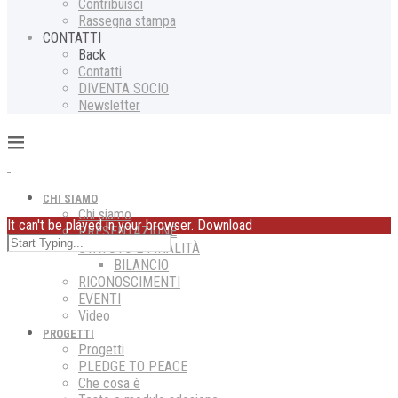
Contribuisci
Rassegna stampa
CONTATTI
Back
Contatti
DIVENTA SOCIO
Newsletter
CHI SIAMO
Chi siamo
It can't be played in your browser. Download
PRESENTAZIONE
STATUTO E FINALITÀ
BILANCIO
RICONOSCIMENTI
EVENTI
Video
PROGETTI
Progetti
PLEDGE TO PEACE
Che cosa è