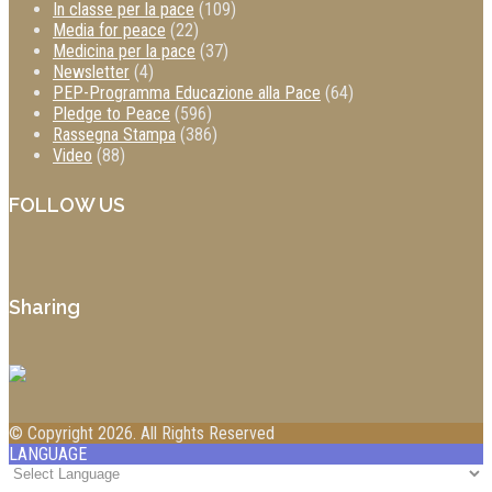
In classe per la pace
(109)
Media for peace
(22)
Medicina per la pace
(37)
Newsletter
(4)
PEP-Programma Educazione alla Pace
(64)
Pledge to Peace
(596)
Rassegna Stampa
(386)
Video
(88)
FOLLOW US
Sharing
© Copyright 2026. All Rights Reserved
LANGUAGE