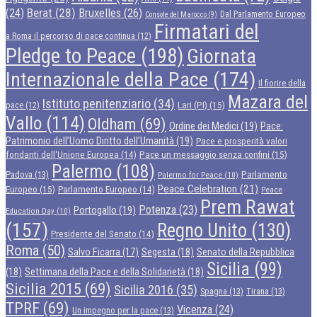
Berat
(28)
Bruxelles
(26)
(24)
Dal Parlamento Europeo
Console del Marocco
(9)
Firmatari del
a Roma il percorso di pace continua
(12)
Pledge to Peace
(198)
Giornata
Internazionale della Pace
(174)
Il fiorire della
Mazara del
Istituto penitenziario
(34)
Lari (PI)
(15)
pace
(12)
Vallo
(114)
Oldham
(69)
Ordine dei Medici
(19)
Pace:
Patrimonio dell’Uomo Diritto dell’Umanità
(19)
Pace e prosperità valori
Pace un messaggio senza confini
(15)
fondanti dell'Unione Europea
(14)
Palermo
(108)
Parlamento
Padova
(13)
Palermo for Peace
(10)
Peace Celebration
(21)
Europeo
(15)
Parlamento Europeo
(14)
Peace
Prem Rawat
Potenza
(23)
Portogallo
(19)
Education Day
(10)
(157)
Regno Unito
(130)
Presidente del Senato
(14)
Roma
(50)
Segesta
(18)
Senato della Repubblica
Salvo Ficarra
(17)
Sicilia
(99)
(18)
Settimana della Pace e della Solidarietà
(18)
Sicilia 2015
(69)
Sicilia 2016
(35)
Spagna
(13)
Tirana
(13)
TPRF
(69)
Vicenza
(24)
Un impegno per la pace
(13)