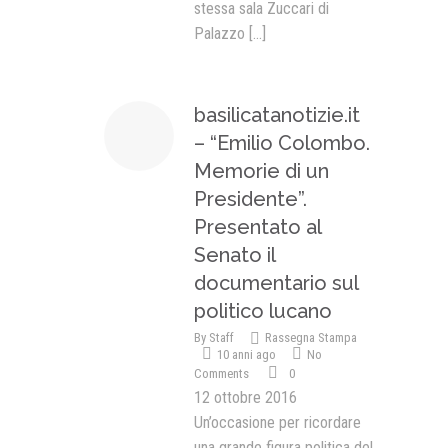
stessa sala Zuccari di
Palazzo
[...]
basilicatanotizie.it
– “Emilio Colombo.
Memorie di un
Presidente”.
Presentato al
Senato il
documentario sul
politico lucano
By
Staff
Rassegna Stampa
10 anni ago
No
Comments
0
12 ottobre 2016
Un’occasione per ricordare
una grande figura politica del