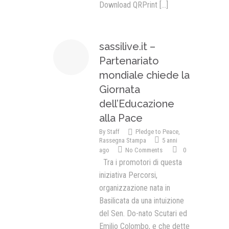
Download QRPrint
[...]
sassilive.it –
Partenariato
mondiale chiede la
Giornata
dell’Educazione
alla Pace
By
Staff
Pledge to Peace
,
Rassegna Stampa
5 anni
ago
No Comments
0
Tra i promotori di questa
iniziativa Percorsi,
organizzazione nata in
Basilicata da una intuizione
del Sen. Do-nato Scutari ed
Emilio Colombo, e che dette