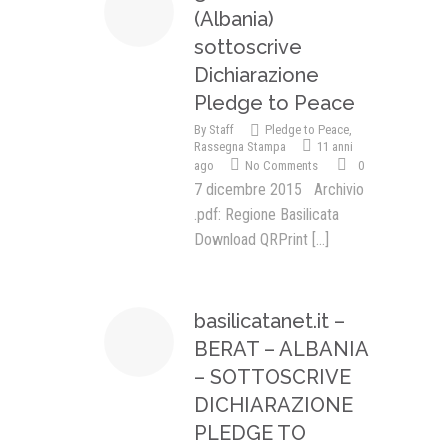
(Albania)
sottoscrive
Dichiarazione
Pledge to Peace
By
Staff
Pledge to Peace
,
Rassegna Stampa
11 anni
ago
No Comments
0
7 dicembre 2015 Archivio
.pdf: Regione Basilicata
Download QRPrint
[...]
basilicatanet.it –
BERAT – ALBANIA
– SOTTOSCRIVE
DICHIARAZIONE
PLEDGE TO