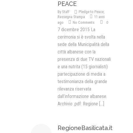
PEACE
By
Staff
Pledge to Peace
,
Rassegna Stampa
11 anni
ago
No Comments
0
7 dicembre 2015 La
cerimonia si è svolta nella
sede della Municipalità della
città albanese con la
presenza di due TV nazionali
e una nutrita (15 giornalisti)
partecipazione di media a
testimonianza della grande
rilevanza riservata
dall’informazione albanese.
Archivio .pdf: Regione
[...]
RegioneBasilicata.it