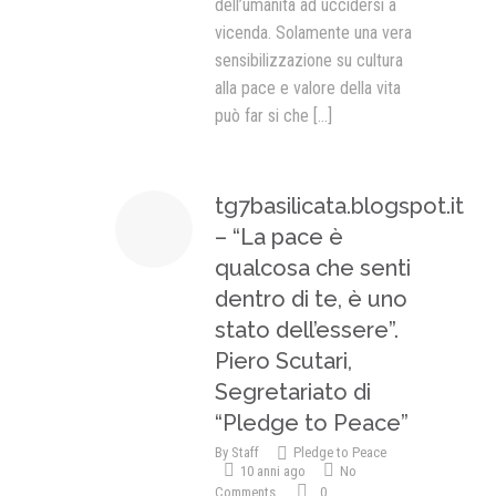
dell’umanità ad uccidersi a
vicenda. Solamente una vera
sensibilizzazione su cultura
alla pace e valore della vita
può far si che
[...]
tg7basilicata.blogspot.it
– “La pace è
qualcosa che senti
dentro di te, è uno
stato dell’essere”.
Piero Scutari,
Segretariato di
“Pledge to Peace”
By
Staff
Pledge to Peace
10 anni ago
No
Comments
0