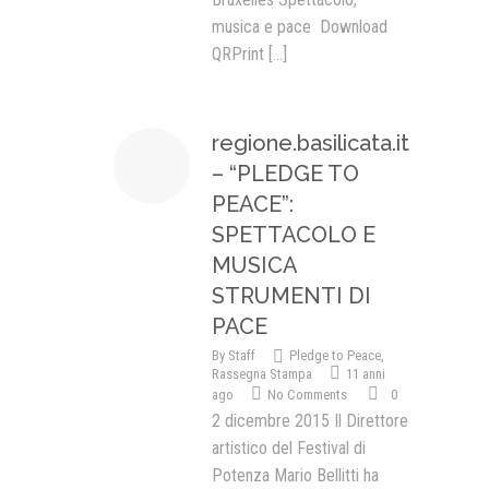
musica e pace Download
QRPrint
[...]
regione.basilicata.it
– “PLEDGE TO
PEACE”:
SPETTACOLO E
MUSICA
STRUMENTI DI
PACE
By
Staff
Pledge to Peace
,
Rassegna Stampa
11 anni
ago
No Comments
0
2 dicembre 2015 Il Direttore
artistico del Festival di
Potenza Mario Bellitti ha