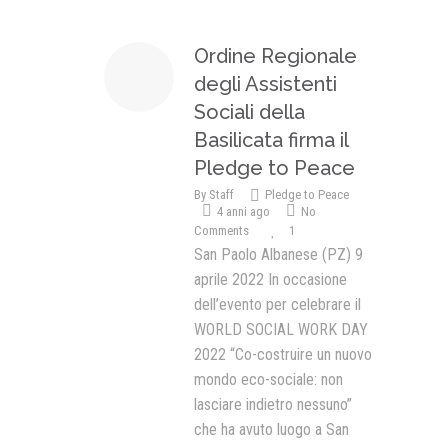
Presentazione video
Ordine Regionale
Rassegna sul Pledge to Peace
degli Assistenti
Sociali della
Giornata Internazionale ONU
della Pace
Basilicata firma il
Pledge to Peace
PROGRAMMA DI EDUCAZIONE
ALLA PACE
By
Staff
Pledge to Peace
4 anni ago
No
IN CLASSE PER LA PACE
Comments
1
San Paolo Albanese (PZ) 9
MEDICINA PER LA PACE
aprile 2022 In occasione
MEDIA FOR PEACE
dell’evento per celebrare il
WORLD SOCIAL WORK DAY
ATTIVITÀ IN CANTIERE
2022 “Co-costruire un nuovo
mondo eco-sociale: non
lasciare indietro nessuno”
che ha avuto luogo a San