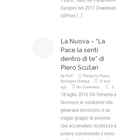
Peace”, nata nel Parlamento
Europeo nel 2011 Download
QRPrint
[...]
La Nuova – “La
Pace la senti
dentro di te” di
Piero Scutari
By
Staff
Pledge to Peace
,
Rassegna Stampa
10 anni
ago
No Comments
0
18 luglio 2016 Chi fomenta e
favorisce le condizioni che
generano terrorismo è un
esiguo gruppo di persone
che accumulano ricchezza e
potere convincendo il resto