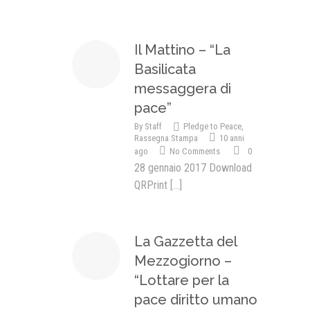
Il Mattino – “La
Basilicata
messaggera di
pace”
By
Staff
Pledge to Peace
,
Rassegna Stampa
10 anni
ago
No Comments
0
28 gennaio 2017 Download
QRPrint
[...]
La Gazzetta del
Mezzogiorno –
“Lottare per la
pace diritto umano