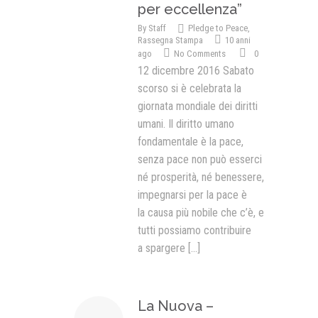
per eccellenza”
By
Staff
Pledge to Peace
,
Rassegna Stampa
10 anni
ago
No Comments
0
12 dicembre 2016 Sabato
scorso si è celebrata la
giornata mondiale dei diritti
umani. Il diritto umano
fondamentale è la pace,
senza pace non può esserci
né prosperità, né benessere,
impegnarsi per la pace è
la causa più nobile che c’è, e
tutti possiamo contribuire
a spargere
[...]
La Nuova –