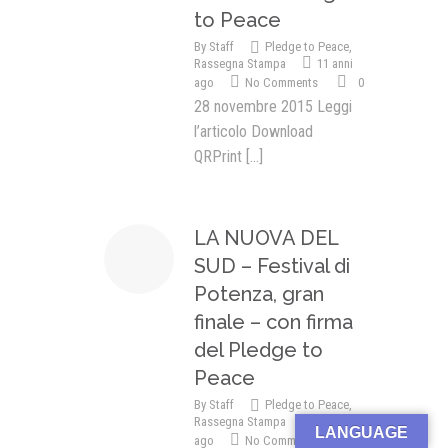
to Peace
By
Staff
Pledge to Peace
,
Rassegna Stampa
11 anni
ago
No Comments
0
28 novembre 2015 Leggi
l’articolo Download
QRPrint
[...]
LA NUOVA DEL
SUD – Festival di
Potenza, gran
finale – con firma
del Pledge to
Peace
By
Staff
Pledge to Peace
,
Rassegna Stampa
11 anni
LANGUAGE
ago
No Comments
0