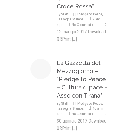
Croce Rossa”
By
Staff
Pledge to Peace
,
Rassegna Stampa
9 anni
ago
No Comments
0
12 maggio 2017 Download
QRPrint
[...]
La Gazzetta del
Mezzogiorno –
“Pledge to Peace
– Cultura di pace –
Asse con Tirana”
By
Staff
Pledge to Peace
,
Rassegna Stampa
10 anni
ago
No Comments
0
30 gennaio 2017 Download
QRPrint
[...]