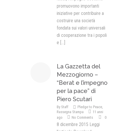
promuovono importanti
iniziative per contribuire a
costruire una società
fondata sui valori universali
di cooperazione tra i popoli
e
[...]
La Gazzetta del
Mezzogiorno –
“Berat e l’impegno
per la pace” di
Piero Scutari
By
Staff
Pledge to Peace
,
Rassegna Stampa
11 anni
ago
No Comments
0
8 dicembre 2015 Leggi