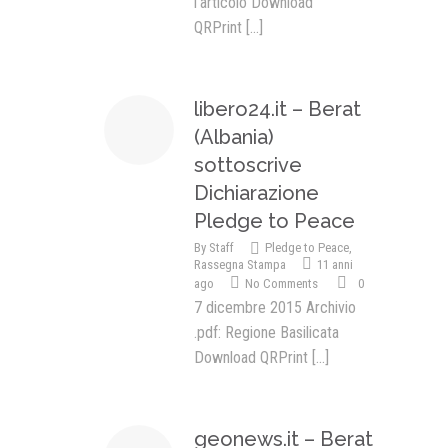
l’articolo Download
QRPrint
[...]
libero24.it – Berat
(Albania)
sottoscrive
Dichiarazione
Pledge to Peace
By
Staff
Pledge to Peace
,
Rassegna Stampa
11 anni
ago
No Comments
0
7 dicembre 2015 Archivio
.pdf: Regione Basilicata
Download QRPrint
[...]
geonews.it – Berat