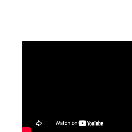
Presentazione video
Rassegna sul Pledge to Peace
Giornata Internazionale ONU
della Pace
PROGRAMMA DI EDUCAZIONE
ALLA PACE
IN CLASSE PER LA PACE
MEDICINA PER LA PACE
MEDIA FOR PEACE
ATTIVITÀ IN CANTIERE