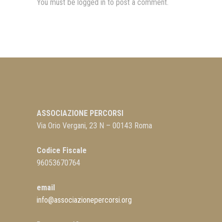
You must be
logged in
to post a comment.
ASSOCIAZIONE PERCORSI
Via Orio Vergani, 23 N – 00143 Roma
Codice Fiscale
96053670764
email
info@associazionepercorsi.org