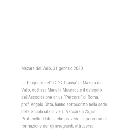
della Scuola.
Presentazione video
Rassegna sul Pledge to Peace
Giornata Internazionale ONU
della Pace
PROGRAMMA DI EDUCAZIONE
ALLA PACE
IN CLASSE PER LA PACE
Mazara del Vallo, 31 gennaio 2023
MEDICINA PER LA PACE
La Dirigente del’’I.C. “G. Grassa” di Mazara del
MEDIA FOR PEACE
Vallo, dott.ssa Mariella Misuraca e il delegato
dell’Associazione onlus “Percorsi” di Roma,
ATTIVITÀ IN CANTIERE
prof. Angelo Ditta, hanno sottoscritto nella sede
della Scuola sita in via L. Vaccara n.25, un
Protocollo d’Intesa che prevede un percorso di
formazione per gli insegnanti, attraverso