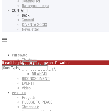
Contribuisci
Rassegna stampa
CONTATTI
Back
Contatti
DIVENTA SOCIO
Newsletter
CHI SIAMO
Chi siamo
It can't be played in your browser. Download
PRESENTAZIONE
STATUTO E FINALITÀ
BILANCIO
RICONOSCIMENTI
EVENTI
Video
PROGETTI
Progetti
PLEDGE TO PEACE
Che cosa è