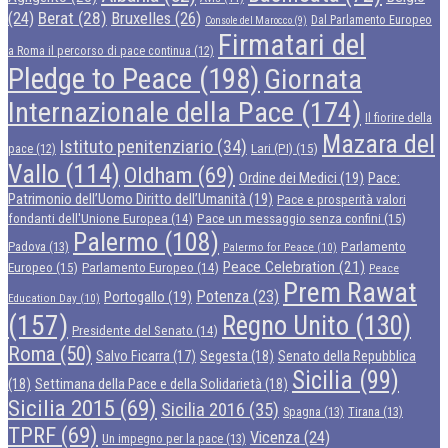
Berat
(28)
Bruxelles
(26)
(24)
Dal Parlamento Europeo
Console del Marocco
(9)
Firmatari del
a Roma il percorso di pace continua
(12)
Pledge to Peace
(198)
Giornata
Internazionale della Pace
(174)
Il fiorire della
Mazara del
Istituto penitenziario
(34)
Lari (PI)
(15)
pace
(12)
Vallo
(114)
Oldham
(69)
Ordine dei Medici
(19)
Pace:
Patrimonio dell’Uomo Diritto dell’Umanità
(19)
Pace e prosperità valori
Pace un messaggio senza confini
(15)
fondanti dell'Unione Europea
(14)
Palermo
(108)
Parlamento
Padova
(13)
Palermo for Peace
(10)
Peace Celebration
(21)
Europeo
(15)
Parlamento Europeo
(14)
Peace
Prem Rawat
Potenza
(23)
Portogallo
(19)
Education Day
(10)
(157)
Regno Unito
(130)
Presidente del Senato
(14)
Roma
(50)
Segesta
(18)
Senato della Repubblica
Salvo Ficarra
(17)
Sicilia
(99)
(18)
Settimana della Pace e della Solidarietà
(18)
Sicilia 2015
(69)
Sicilia 2016
(35)
Spagna
(13)
Tirana
(13)
TPRF
(69)
Vicenza
(24)
Un impegno per la pace
(13)