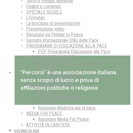
Testo e modulo adesione
Finalità e contenuti
SPECIALE SCUOLE
I Firmatari
La brochure di presentazione
Presentazione video
Rassegna sul Pledge to Peace
Giornata Internazionale ONU della Pace
PROGRAMMA DI EDUCAZIONE ALLA PACE
PEP-Programma Educazione alla Pace
IN CLASSE PER LA PACE
Rassegna su In classe per la pace
Che cos’è
“Percorsi” è una associazione italiana
Perché e come aderire
senza scopo di lucro e priva di
Le scuole aderenti
MEDICINA PER LA PACE
affiliazioni politiche o religiose
Che cos’è
Perché e come aderire
I firmatari
Rassegna Medicina per la pace
MEDIA FOR PEACE
Rassegna Media For Peace
ATTIVITÀ IN CANTIERE
DICONO DI NOI