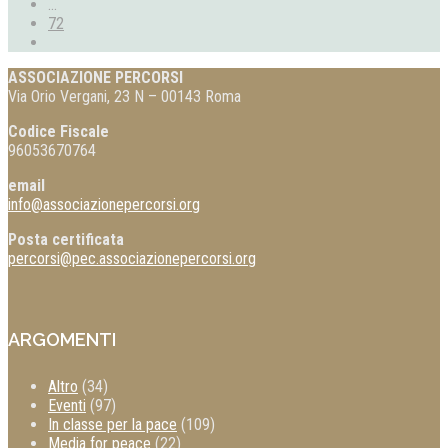
...
72
ASSOCIAZIONE PERCORSI
Via Orio Vergani, 23 N – 00143 Roma
Codice Fiscale
96053670764
email
info@associazionepercorsi.org
Posta certificata
percorsi@pec.associazionepercorsi.org
ARGOMENTI
Altro
(34)
Eventi
(97)
In classe per la pace
(109)
Media for peace
(22)