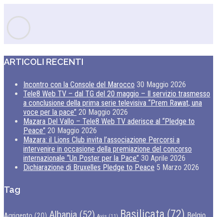
ARTICOLI RECENTI
Incontro con la Console del Marocco
30 Maggio 2026
Tele8 Web TV – dal TG del 20 maggio – Il servizio trasmesso
a conclusione della prima serie televisiva “Prem Rawat, una
voce per la pace”
20 Maggio 2026
Mazara Del Vallo – Tele8 Web TV aderisce al “Pledge to
Peace”
20 Maggio 2026
Mazara: il Lions Club invita l’associazione Percorsi a
intervenire in occasione della premiazione del concorso
internazionale “Un Poster per la Pace”
30 Aprile 2026
Dichiarazione di Bruxelles Pledge to Peace
5 Marzo 2026
Tag
Basilicata
(72)
Albania
(52)
Belgio
Agrigento
(20)
Avis
(11)