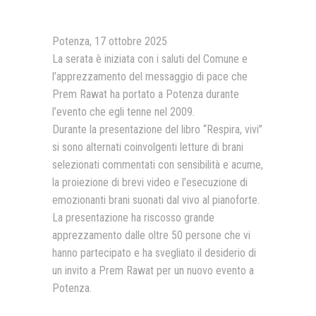
Presentazione video
Potenza, 17 ottobre 2025
Rassegna sul Pledge to Peace
La serata è iniziata con i saluti del Comune e
l’apprezzamento del messaggio di pace che
Giornata Internazionale ONU
della Pace
Prem Rawat ha portato a Potenza durante
l’evento che egli tenne nel 2009.
PROGRAMMA DI EDUCAZIONE
ALLA PACE
Durante la presentazione del libro “Respira, vivi”
si sono alternati coinvolgenti letture di brani
IN CLASSE PER LA PACE
selezionati commentati con sensibilità e acume,
la proiezione di brevi video e l’esecuzione di
MEDICINA PER LA PACE
emozionanti brani suonati dal vivo al pianoforte.
MEDIA FOR PEACE
La presentazione ha riscosso grande
apprezzamento dalle oltre 50 persone che vi
ATTIVITÀ IN CANTIERE
hanno partecipato e ha svegliato il desiderio di
un invito a Prem Rawat per un nuovo evento a
Potenza.