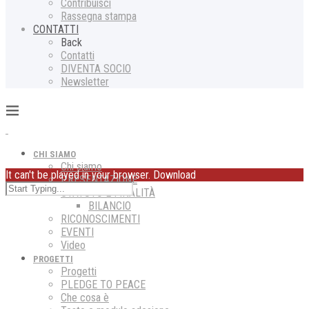
Contribuisci
Rassegna stampa
CONTATTI
Back
Contatti
DIVENTA SOCIO
Newsletter
CHI SIAMO
Chi siamo
It can't be played in your browser. Download
PRESENTAZIONE
STATUTO E FINALITÀ
BILANCIO
RICONOSCIMENTI
EVENTI
Video
PROGETTI
Progetti
PLEDGE TO PEACE
Che cosa è