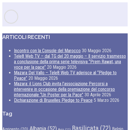
ARTICOLI RECENTI
Incontro con la Console del Marocco
30 Maggio 2026
Tele8 Web TV – dal TG del 20 maggio – Il servizio trasmesso
a conclusione della prima serie televisiva “Prem Rawat, una
voce per la pace”
20 Maggio 2026
Mazara Del Vallo – Tele8 Web TV aderisce al “Pledge to
Peace”
20 Maggio 2026
Mazara: il Lions Club invita l’associazione Percorsi a
intervenire in occasione della premiazione del concorso
internazionale “Un Poster per la Pace”
30 Aprile 2026
Dichiarazione di Bruxelles Pledge to Peace
5 Marzo 2026
Tag
Basilicata
(72)
Albania
(52)
Belgio
Agrigento
(20)
Avis
(11)