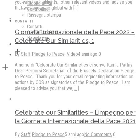
you with the highlights, other relevant videos and advise you
Dicono di noi
that we have gone global with
[...]
Contribuisci
Rassegna stampa
CONTATTI
Contatti
Giornata Internazionale della Pace 2022 –
DIVENTA SOCIO
Newsletter
Celebrate Our Similarities, 1
By
Staff
Pledge to Peace
,
Video
4 anni ago
0
A nome di “Celebrate Our Similarieties ci scrive Kamla Pattny:
Dear Percorsi Secretariat of the Brussels Declaration Pledge
to Peace, Thank you for your email requesting information on
actions by COS as signatories of the Pledge to Peace. I am
pleased to advise you that we
[...]
Celebrate our Similarities – L’impegno per
la Giornata Internazionale della Pace 2021
By
Staff
Pledge to Peace
5 anni ago
No Comments
0