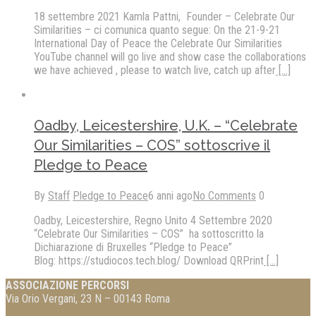
18 settembre 2021 Kamla Pattni, Founder – Celebrate Our
Similarities – ci comunica quanto segue: On the 21-9-21
International Day of Peace the Celebrate Our Similarities
YouTube channel will go live and show case the collaborations
we have achieved , please to watch live, catch up after
[...]
Oadby, Leicestershire, U.K. – “Celebrate
Our Similarities – COS” sottoscrive il
Pledge to Peace
By
Staff
Pledge to Peace
6 anni ago
No Comments
0
Oadby, Leicestershire, Regno Unito 4 Settembre 2020
“Celebrate Our Similarities – COS” ha sottoscritto la
Dichiarazione di Bruxelles “Pledge to Peace”
Blog: https://studiocos.tech.blog/ Download QRPrint
[...]
ASSOCIAZIONE PERCORSI
Via Orio Vergani, 23 N – 00143 Roma