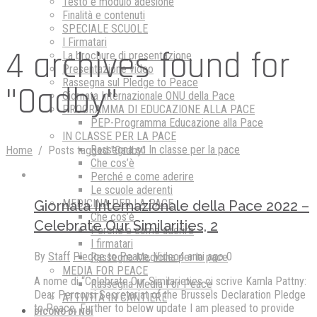
Testo e modulo adesione
Finalità e contenuti
SPECIALE SCUOLE
I Firmatari
4 archives found for
La brochure di presentazione
Presentazione video
Rassegna sul Pledge to Peace
"Oadby"
Giornata Internazionale ONU della Pace
PROGRAMMA DI EDUCAZIONE ALLA PACE
PEP-Programma Educazione alla Pace
IN CLASSE PER LA PACE
Rassegna su In classe per la pace
Home
/
Posts tagged "Oadby"
Che cos’è
Perché e come aderire
Le scuole aderenti
MEDICINA PER LA PACE
Giornata Internazionale della Pace 2022 –
Che cos’è
Celebrate Our Similarities, 2
Perché e come aderire
I firmatari
By
Staff
Pledge to Peace
,
Video
4 anni ago
0
Rassegna Medicina per la pace
MEDIA FOR PEACE
A nome di “Celebrate Our Similarieties ci scrive Kamla Pattny:
Rassegna Media For Peace
Dear Percorsi Secretariat of the Brussels Declaration Pledge
ATTIVITÀ IN CANTIERE
to Peace, Further to below update I am pleased to provide
DICONO DI NOI