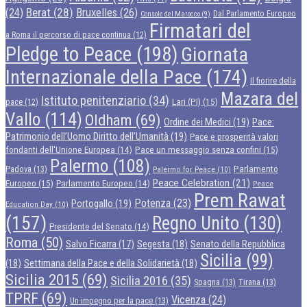
Berat
(28)
Bruxelles
(26)
(24)
Dal Parlamento Europeo
Console del Marocco
(9)
Firmatari del
a Roma il percorso di pace continua
(12)
Pledge to Peace
(198)
Giornata
Internazionale della Pace
(174)
Il fiorire della
Mazara del
Istituto penitenziario
(34)
Lari (PI)
(15)
pace
(12)
Vallo
(114)
Oldham
(69)
Ordine dei Medici
(19)
Pace:
Patrimonio dell’Uomo Diritto dell’Umanità
(19)
Pace e prosperità valori
Pace un messaggio senza confini
(15)
fondanti dell'Unione Europea
(14)
Palermo
(108)
Parlamento
Padova
(13)
Palermo for Peace
(10)
Peace Celebration
(21)
Europeo
(15)
Parlamento Europeo
(14)
Peace
Prem Rawat
Potenza
(23)
Portogallo
(19)
Education Day
(10)
(157)
Regno Unito
(130)
Presidente del Senato
(14)
Roma
(50)
Segesta
(18)
Senato della Repubblica
Salvo Ficarra
(17)
Sicilia
(99)
(18)
Settimana della Pace e della Solidarietà
(18)
Sicilia 2015
(69)
Sicilia 2016
(35)
Spagna
(13)
Tirana
(13)
TPRF
(69)
Vicenza
(24)
Un impegno per la pace
(13)