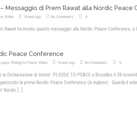
 – Messaggio di Prem Rawat alla Nordic Peace
ce
,
Video
14 anni ago
No Comments
0
em Rawat ha inviato questo messaggio alla Nordic Peace Conference, a
dic Peace Conference
a pace
,
Pledge to Peace
,
Video
14 anni ago
No Comments
0
o la Dichiarazione di Intenti PLEDGE TO PEACE a Bruxelles il 28 novemb
ganizzato la prima Nordic Peace Conference (in inglese) Guarda il vid
t Nordic
[...]