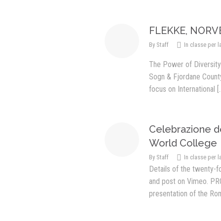
FLEKKE, NORV
By
Staff
In classe per l
The Power of Diversity 
Sogn & Fjordane County
focus on International
[.
Celebrazione de
World College
By
Staff
In classe per l
Details of the twenty-
and post on Vimeo. 
presentation of the Ro