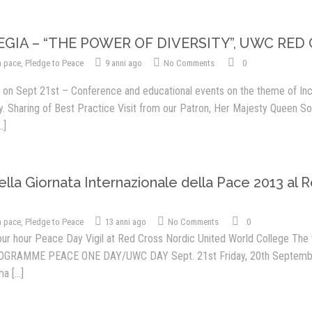
Presentazione video
EGIA – “THE POWER OF DIVERSITY”, UWC RED
Rassegna sul Pledge to Pea
a pace
,
Pledge to Peace
9 anni ago
No Comments
0
Giornata Internazionale ONU
della Pace
on Sept 21st – Conference and educational events on the theme of Inclu
. Sharing of Best Practice Visit from our Patron, Her Majesty Queen S
PROGRAMMA DI EDUCAZION
..]
ALLA PACE
IN CLASSE PER LA PACE
lla Giornata Internazionale della Pace 2013 al 
MEDICINA PER LA PACE
MEDIA FOR PEACE
a pace
,
Pledge to Peace
13 anni ago
No Comments
0
ATTIVITÀ IN CANTIERE
four hour Peace Day Vigil at Red Cross Nordic United World College The
PROGRAMME PEACE ONE DAY/UWC DAY Sept. 21st Friday, 20th Sept
ma
[...]