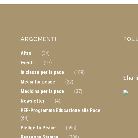
ARGOMENTI
FOL
Altro
(34)
Eventi
(97)
In classe per la pace
(109)
Shar
Media for peace
(22)
Medicina per la pace
(37)
Newsletter
(4)
PEP-Programma Educazione alla Pace
(64)
Pledge to Peace
(596)
Rassegna Stampa
(386)