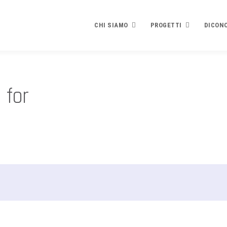
CHI SIAMO
PROGETTI
DICONO
Chi siamo
Progetti
Dicono d
 for
PRESENTAZIONE
PLEDGE TO PEACE
Contribu
STATUTO E FINALITÀ
Che cosa è
Rassegn
RICONOSCIMENTI
Testo e modulo adesione
BILANCIO
EVENTI
Finalità e contenuti
Video
SPECIALE SCUOLE
I Firmatari
La brochure di presentazion