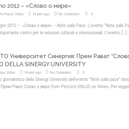
no 2012 – «Слово о мире»
Presentazione video
 to Peace
,
Video
14 anni ago
No Comments
0
Rassegna sul Pledge to Pea
gno 2012 – «Слово о мире» – Note sulla Pace. L’evento “Note sulla Pace
importante centro per le relazioni culturali e internazionali. L’evento,
Giornata Internazionale ONU
[...]
della Pace
PROGRAMMA DI EDUCAZION
ALLA PACE
TO Университет Синергия: Прем Рават “Слово
O DELLA SINERGY UNIVERSITY
IN CLASSE PER LA PACE
mpa
,
Video
14 anni ago
No Comments
0
MEDICINA PER LA PACE
 giornalistico della Sinergy University dell’evento “Note sulla pace” ten
Прем Рават Слово о мире from Percorsi ONLUS on Vimeo. Per leggere 
MEDIA FOR PEACE
ATTIVITÀ IN CANTIERE