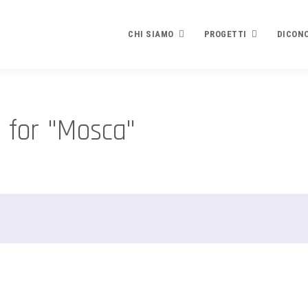
CHI SIAMO
PROGETTI
DICONO
Chi siamo
Progetti
Dicono d
 for "Mosca"
PRESENTAZIONE
PLEDGE TO PEACE
Contribu
STATUTO E FINALITÀ
Che cosa è
Rassegn
RICONOSCIMENTI
Testo e modulo adesione
BILANCIO
EVENTI
Finalità e contenuti
Video
SPECIALE SCUOLE
I Firmatari
La brochure di presentazion