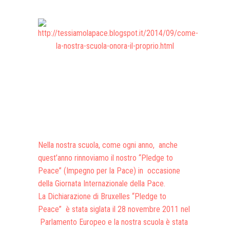
Presentazione video
Rassegna sul Pledge to Peace
Giornata Internazionale ONU
della Pace
PROGRAMMA DI EDUCAZIONE
ALLA PACE
IN CLASSE PER LA PACE
MEDICINA PER LA PACE
Nella nostra scuola, come ogni anno, anche
MEDIA FOR PEACE
quest’anno rinnoviamo il nostro “Pledge to
Peace” (Impegno per la Pace) in occasione
ATTIVITÀ IN CANTIERE
della Giornata Internazionale della Pace.
La Dichiarazione di Bruxelles “Pledge to
Peace” è stata siglata il 28 novembre 2011 nel
Parlamento Europeo e la nostra scuola è stata