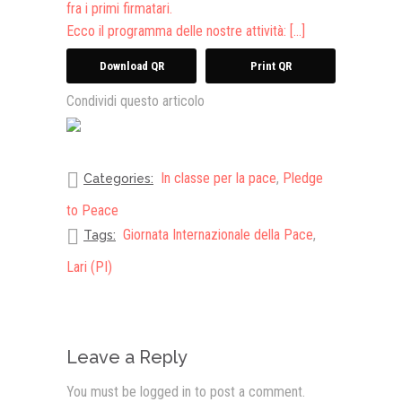
fra i primi firmatari.
Ecco il programma delle nostre attività:
[…]
Download QR
Print QR
Condividi questo articolo
In classe per la pace
,
Pledge
Categories:
to Peace
Giornata Internazionale della Pace
,
Tags:
Lari (PI)
Leave a Reply
You must be
logged in
to post a comment.