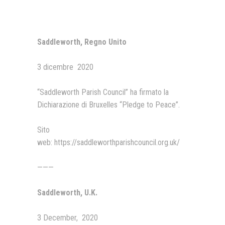
Presentazione video
Rassegna sul Pledge to Peace
Saddleworth, Regno Unito
Giornata Internazionale ONU
della Pace
3 dicembre 2020
PROGRAMMA DI EDUCAZIONE
ALLA PACE
“Saddleworth Parish Council” ha firmato la
Dichiarazione di Bruxelles “Pledge to Peace”.
IN CLASSE PER LA PACE
Sito
MEDICINA PER LA PACE
web: https://saddleworthparishcouncil.org.uk/
MEDIA FOR PEACE
———
ATTIVITÀ IN CANTIERE
Saddleworth, U.K.
3 December, 2020