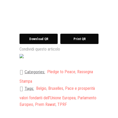
Download QR
Print QR
Condividi questo articolo
Pledge to Peace
,
Rassegna
Categories:
Stampa
Belgio
,
Bruxelles
,
Pace e prosperità
Tags:
valori fondanti dell'Unione Europea
,
Parlamento
Europeo
,
Prem Rawat
,
TPRF