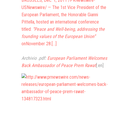
BRUSSELS
,
Dec. 1, 2011
/PRNewswire-
USNewswire/ — The 1st Vice President of the
European Parliament, the Honorable
Gianni
Pittella
, hosted an international conference
titled:
“Peace and Well-being, addressing the
founding values of the European Union”
on
November 28
.[…]
Archivio .pdf:
European Parliament Welcomes
Back Ambassador of Peace Prem Rawat
[:en]