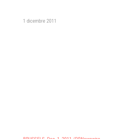
Presentazione video
1 dicembre 2011
Rassegna sul Pledge to Peace
Giornata Internazionale ONU
della Pace
PROGRAMMA DI EDUCAZIONE
ALLA PACE
IN CLASSE PER LA PACE
MEDICINA PER LA PACE
MEDIA FOR PEACE
ATTIVITÀ IN CANTIERE