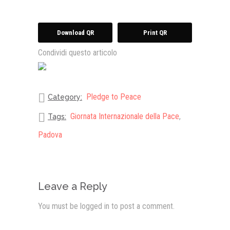
Download QR
Print QR
Condividi questo articolo
Pledge to Peace
Category:
Giornata Internazionale della Pace
,
Tags:
Padova
Leave a Reply
You must be
logged in
to post a comment.