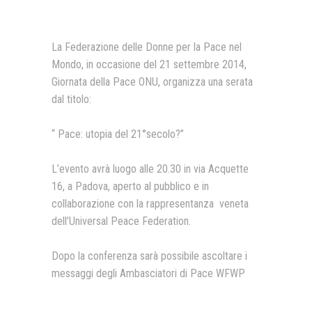
Presentazione video
La Federazione delle Donne per la Pace nel
Rassegna sul Pledge to Peace
Mondo, in occasione del 21 settembre 2014,
Giornata Internazionale ONU
Giornata della Pace ONU, organizza una serata
della Pace
dal titolo:
PROGRAMMA DI EDUCAZIONE
ALLA PACE
“ Pace: utopia del 21°secolo?”
IN CLASSE PER LA PACE
L’evento avrà luogo alle 20.30 in via Acquette
MEDICINA PER LA PACE
16, a Padova, aperto al pubblico e in
collaborazione con la rappresentanza veneta
MEDIA FOR PEACE
dell’Universal Peace Federation.
ATTIVITÀ IN CANTIERE
Dopo la conferenza sarà possibile ascoltare i
messaggi degli Ambasciatori di Pace WFWP