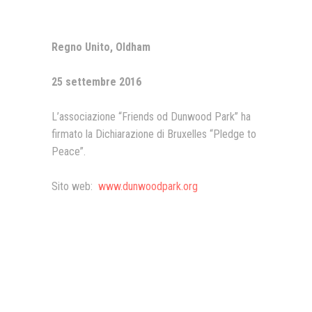
Presentazione video
Regno Unito, Oldham
Rassegna sul Pledge to Peace
Giornata Internazionale ONU
25 settembre 2016
della Pace
L’associazione “Friends od Dunwood Park” ha
PROGRAMMA DI EDUCAZIONE
ALLA PACE
firmato la Dichiarazione di Bruxelles “Pledge to
Peace”.
IN CLASSE PER LA PACE
MEDICINA PER LA PACE
Sito web:
w
ww.dunwoodpark.org
MEDIA FOR PEACE
ATTIVITÀ IN CANTIERE