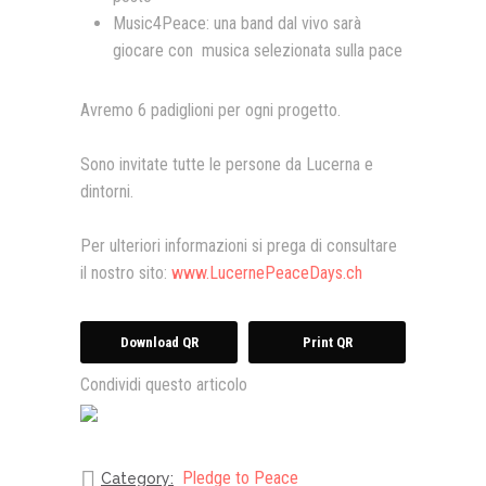
Music4Peace: una band dal vivo sarà
giocare con musica selezionata sulla pace
Avremo 6 padiglioni per ogni progetto.
Sono invitate tutte le persone da Lucerna e
dintorni.
Per ulteriori informazioni si prega di consultare
il nostro sito:
www.LucernePeaceDays.ch
Download QR
Print QR
Condividi questo articolo
Pledge to Peace
Category: