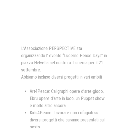
Presentazione video
Rassegna sul Pledge to Peace
Giornata Internazionale ONU
della Pace
PROGRAMMA DI EDUCAZIONE
L’Associazione PERSPECTIVE sta
ALLA PACE
organizzando l’ evento “Lucerne Peace Days” in
piazza Helvetia nel centro a Lucerna per il 21
IN CLASSE PER LA PACE
settembre.
MEDICINA PER LA PACE
Abbiamo incluso diversi progetti in vari ambiti
MEDIA FOR PEACE
Art4Peace: Caligraphi opere d’arte-gioco,
ATTIVITÀ IN CANTIERE
Ebru opere d’arte in loco, un Puppet show
e molto altro ancora
Kids4Peace: Lavorare con i rifugiati su
diversi progetti che saranno presentati sul
posto