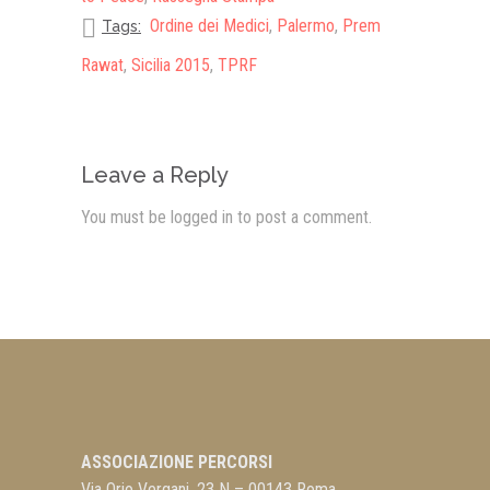
Ordine dei Medici
,
Palermo
,
Prem
Tags:
Rawat
,
Sicilia 2015
,
TPRF
Leave a Reply
You must be
logged in
to post a comment.
ASSOCIAZIONE PERCORSI
Via Orio Vergani, 23 N – 00143 Roma