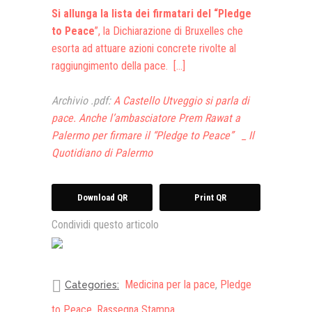
Si allunga la lista dei firmatari del “Pledge
to Peace
”, la Dichiarazione di Bruxelles che
esorta ad attuare azioni concrete rivolte al
raggiungimento della pace. […]
Archivio .pdf:
A Castello Utveggio si parla di
pace. Anche l’ambasciatore Prem Rawat a
Palermo per firmare il “Pledge to Peace” _ Il
Quotidiano di Palermo
Download QR
Print QR
Condividi questo articolo
Medicina per la pace
,
Pledge
Categories:
to Peace
,
Rassegna Stampa