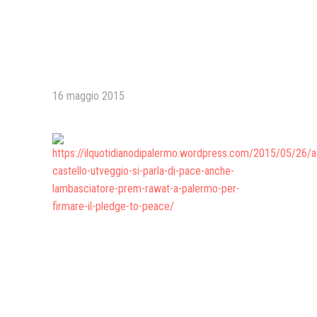
Presentazione video
Rassegna sul Pledge to Peace
Giornata Internazionale ONU
della Pace
16 maggio 2015
PROGRAMMA DI EDUCAZIONE
ALLA PACE
IN CLASSE PER LA PACE
MEDICINA PER LA PACE
MEDIA FOR PEACE
ATTIVITÀ IN CANTIERE