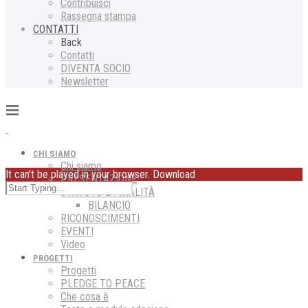
Contribuisci
Rassegna stampa
CONTATTI
Back
Contatti
DIVENTA SOCIO
Newsletter
CHI SIAMO
Chi siamo
It can't be played in your browser. Download
PRESENTAZIONE
STATUTO E FINALITÀ
BILANCIO
RICONOSCIMENTI
EVENTI
Video
PROGETTI
Progetti
PLEDGE TO PEACE
Che cosa è