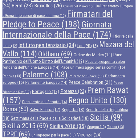
Berat
(28)
Bruxelles
(26)
(24)
Dal Parlamento Europeo
Console del Marocco
(9)
Firmatari del
a Roma il percorso di pace continua
(12)
Pledge to Peace
(198)
Giornata
Internazionale della Pace
(174)
Il fiorire della
Mazara del
Istituto penitenziario
(34)
Lari (PI)
(15)
pace
(12)
Vallo
(114)
Oldham
(69)
Ordine dei Medici
(19)
Pace:
Patrimonio dell’Uomo Diritto dell’Umanità
(19)
Pace e prosperità valori
Pace un messaggio senza confini
(15)
fondanti dell'Unione Europea
(14)
Palermo
(108)
Parlamento
Padova
(13)
Palermo for Peace
(10)
Peace Celebration
(21)
Europeo
(15)
Parlamento Europeo
(14)
Peace
Prem Rawat
Potenza
(23)
Portogallo
(19)
Education Day
(10)
(157)
Regno Unito
(130)
Presidente del Senato
(14)
Roma
(50)
Segesta
(18)
Senato della Repubblica
Salvo Ficarra
(17)
Sicilia
(99)
(18)
Settimana della Pace e della Solidarietà
(18)
Sicilia 2015
(69)
Sicilia 2016
(35)
Spagna
(13)
Tirana
(13)
TPRF
(69)
Vicenza
(24)
Un impegno per la pace
(13)