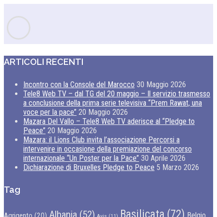
ARTICOLI RECENTI
Incontro con la Console del Marocco
30 Maggio 2026
Tele8 Web TV – dal TG del 20 maggio – Il servizio trasmesso
a conclusione della prima serie televisiva “Prem Rawat, una
voce per la pace”
20 Maggio 2026
Mazara Del Vallo – Tele8 Web TV aderisce al “Pledge to
Peace”
20 Maggio 2026
Mazara: il Lions Club invita l’associazione Percorsi a
intervenire in occasione della premiazione del concorso
internazionale “Un Poster per la Pace”
30 Aprile 2026
Dichiarazione di Bruxelles Pledge to Peace
5 Marzo 2026
Tag
Basilicata
(72)
Albania
(52)
Belgio
Agrigento
(20)
Avis
(11)