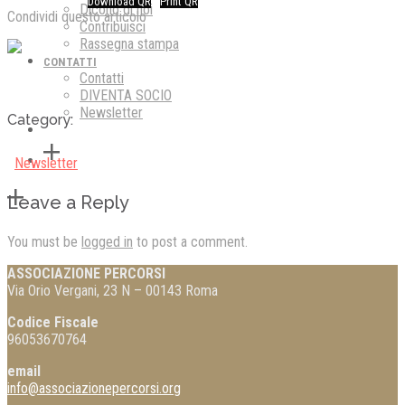
Download QR
Print QR
Dicono di noi
Condividi questo articolo
Contribuisci
Rassegna stampa
CONTATTI
Contatti
DIVENTA SOCIO
Newsletter
Category:
Newsletter
Leave a Reply
You must be
logged in
to post a comment.
ASSOCIAZIONE PERCORSI
Via Orio Vergani, 23 N – 00143 Roma
Codice Fiscale
96053670764
email
info@associazionepercorsi.org