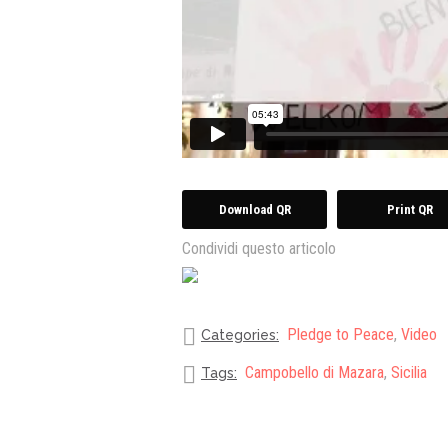
Download QR
Print QR
Condividi questo articolo
Pledge to Peace
,
Video
Categories:
Campobello di Mazara
,
Sicilia
Tags: