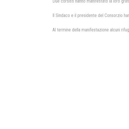
Due corsisti hanno manifestato la loro grat
Il Sindaco e il presidente del Consorzio ha
Al termine della manifestazione alcuni rifug