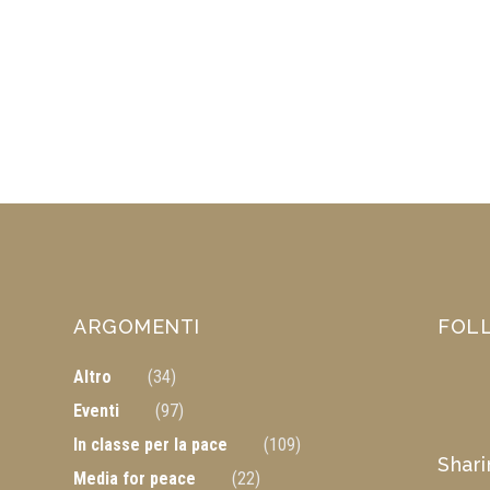
ARGOMENTI
FOL
Altro
(34)
Eventi
(97)
In classe per la pace
(109)
Shar
Media for peace
(22)