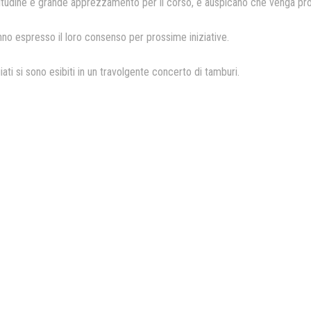
itudine e grande apprezzamento per il corso, e auspicano che venga propo
nno espresso il loro consenso per prossime iniziative.
iati si sono esibiti in un travolgente concerto di tamburi.