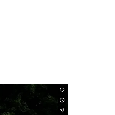
Palermo For Peace
(10)
Parlamento Europeo
(15)
Parlamento Europeo
(14)
Peace Celebration
(21)
Peace Education Day
(10)
Portogallo
(19)
Potenza
(23)
Prem Rawat
(157)
Presidente Del Senato
(14)
Regno Unito
(130)
Roma
(50)
Salvo Ficarra
(17)
Segesta
(18)
Senato Della Repubblica
(18)
Settimana Della Pace E Della Solidarietà
(18)