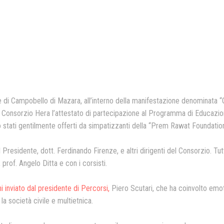
Presentazione video
Rassegna sul Pledge to Pea
Giornata Internazionale ONU
della Pace
PROGRAMMA DI EDUCAZION
ALLA PACE
e di Campobello di Mazara, all’interno della manifestazione denominata “G
IN CLASSE PER LA PACE
 Consorzio Hera l’attestato di partecipazione al Programma di Educazion
no stati gentilmente offerti da simpatizzanti della “Prem Rawat Foundation
MEDICINA PER LA PACE
l Presidente, dott. Ferdinando Firenze, e altri dirigenti del Consorzio. T
MEDIA FOR PEACE
, prof. Angelo Ditta e con i corsisti.
ATTIVITÀ IN CANTIERE
 inviato dal presidente di Percorsi,
Piero Scutari, che ha coinvolto emoti
la società civile e multietnica.