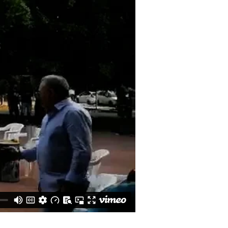
Sicilia
(99)
Sicilia 2015
(69)
Sicilia 2016
(35)
Spagna
(13)
Tirana
(13)
TPRF
(69)
Un Impegno Per La Pace
(13)
Vicenza
(24)