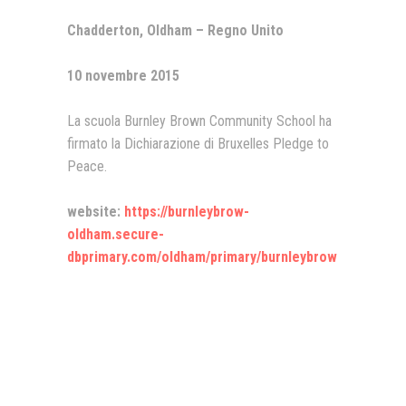
Chadderton, Oldham – Regno Unito
Presentazione video
Rassegna sul Pledge to Peace
10 novembre 2015
Giornata Internazionale ONU
della Pace
La scuola Burnley Brown Community School ha
firmato la Dichiarazione di Bruxelles Pledge to
PROGRAMMA DI EDUCAZIONE
ALLA PACE
Peace.
IN CLASSE PER LA PACE
website:
https://burnleybrow-
oldham.secure-
MEDICINA PER LA PACE
dbprimary.com/oldham/primary/burnleybrow
MEDIA FOR PEACE
ATTIVITÀ IN CANTIERE