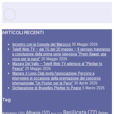
ARTICOLI RECENTI
Incontro con la Console del Marocco
30 Maggio 2026
Tele8 Web TV – dal TG del 20 maggio – Il servizio trasmesso
a conclusione della prima serie televisiva “Prem Rawat, una
voce per la pace”
20 Maggio 2026
Mazara Del Vallo – Tele8 Web TV aderisce al “Pledge to
Peace”
20 Maggio 2026
Mazara: il Lions Club invita l’associazione Percorsi a
intervenire in occasione della premiazione del concorso
internazionale “Un Poster per la Pace”
30 Aprile 2026
Dichiarazione di Bruxelles Pledge to Peace
5 Marzo 2026
Tag
Basilicata
(72)
Albania
(52)
Belgio
Agrigento
(20)
Avis
(11)