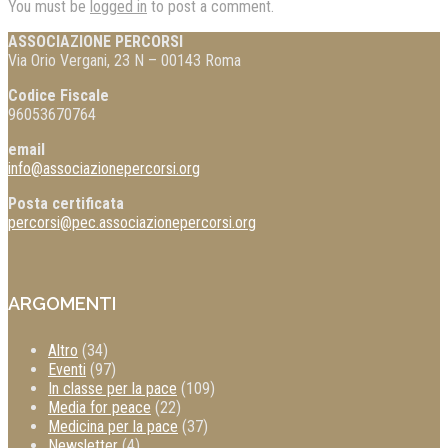
You must be
logged in
to post a comment.
ASSOCIAZIONE PERCORSI
Via Orio Vergani, 23 N – 00143 Roma
Codice Fiscale
96053670764
email
info@associazionepercorsi.org
Posta certificata
percorsi@pec.associazionepercorsi.org
ARGOMENTI
Altro
(34)
Eventi
(97)
In classe per la pace
(109)
Media for peace
(22)
Medicina per la pace
(37)
Newsletter
(4)