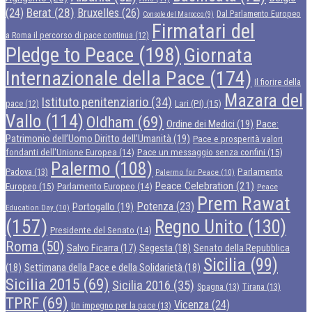
Berat
(28)
Bruxelles
(26)
(24)
Dal Parlamento Europeo
Console del Marocco
(9)
Firmatari del
a Roma il percorso di pace continua
(12)
Pledge to Peace
(198)
Giornata
Internazionale della Pace
(174)
Il fiorire della
Mazara del
Istituto penitenziario
(34)
Lari (PI)
(15)
pace
(12)
Vallo
(114)
Oldham
(69)
Ordine dei Medici
(19)
Pace:
Patrimonio dell’Uomo Diritto dell’Umanità
(19)
Pace e prosperità valori
Pace un messaggio senza confini
(15)
fondanti dell'Unione Europea
(14)
Palermo
(108)
Parlamento
Padova
(13)
Palermo for Peace
(10)
Peace Celebration
(21)
Europeo
(15)
Parlamento Europeo
(14)
Peace
Prem Rawat
Potenza
(23)
Portogallo
(19)
Education Day
(10)
(157)
Regno Unito
(130)
Presidente del Senato
(14)
Roma
(50)
Segesta
(18)
Senato della Repubblica
Salvo Ficarra
(17)
Sicilia
(99)
(18)
Settimana della Pace e della Solidarietà
(18)
Sicilia 2015
(69)
Sicilia 2016
(35)
Spagna
(13)
Tirana
(13)
TPRF
(69)
Vicenza
(24)
Un impegno per la pace
(13)