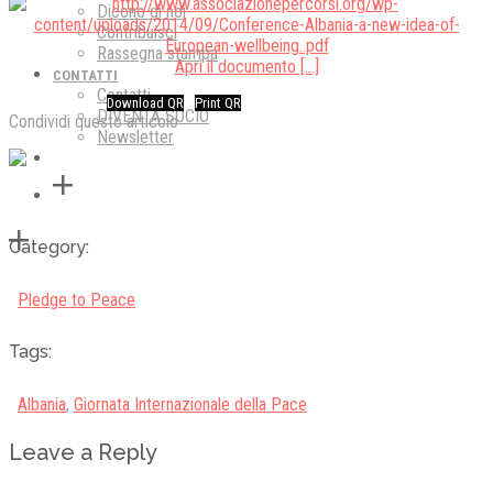
Dicono di noi
Contribuisci
Rassegna stampa
Apri il documento […]
CONTATTI
Contatti
Download QR
Print QR
DIVENTA SOCIO
Condividi questo articolo
Newsletter
Category:
Pledge to Peace
Tags:
Albania
,
Giornata Internazionale della Pace
Leave a Reply