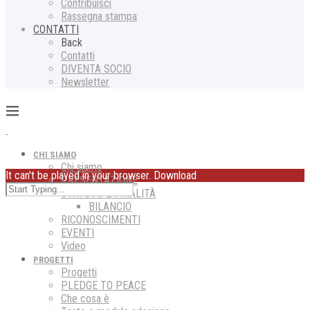
Contribuisci
Rassegna stampa
CONTATTI
Back
Contatti
DIVENTA SOCIO
Newsletter
CHI SIAMO
Chi siamo
It can't be played in your browser. Download
PRESENTAZIONE
STATUTO E FINALITÀ
BILANCIO
RICONOSCIMENTI
EVENTI
Video
PROGETTI
Progetti
PLEDGE TO PEACE
Che cosa è