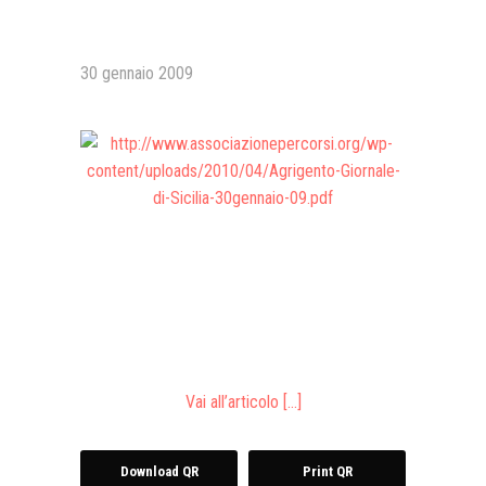
Presentazione video
30 gennaio 2009
Rassegna sul Pledge to Peace
Giornata Internazionale ONU
della Pace
PROGRAMMA DI EDUCAZIONE
ALLA PACE
IN CLASSE PER LA PACE
MEDICINA PER LA PACE
MEDIA FOR PEACE
ATTIVITÀ IN CANTIERE
Vai all’articolo […]
Download QR
Print QR