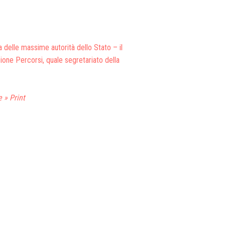
Firmatari Del Pledge To Peace
(198)
Giornata Internazionale Della Pace
(174)
 delle massime autorità dello Stato – il
Il Fiorire Della Pace
(12)
zione Percorsi, quale segretariato della
Istituto Penitenziario
(34)
Lari (PI)
(15)
Mazara Del Vallo
(114)
Oldham
(69)
 » Print
Ordine Dei Medici
(19)
Pace: Patrimonio Dell’Uomo Diritto Dell’Umanità
(19)
Pace E Prosperità Valori Fondanti Dell'Unione
Europea
(14)
Pace Un Messaggio Senza Confini
(15)
Padova
(13)
Palermo
(108)