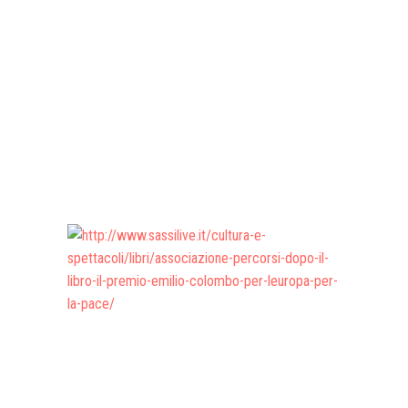
Presentazione video
Rassegna sul Pledge to Pea
Giornata Internazionale ONU
della Pace
PROGRAMMA DI EDUCAZION
ALLA PACE
IN CLASSE PER LA PACE
MEDICINA PER LA PACE
MEDIA FOR PEACE
ATTIVITÀ IN CANTIERE