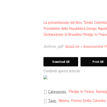
La presentazione del libro “Emilio Colombo 
Presidente della Repubblica Giorgio Napolit
Dichiarazione di Bruxelles Pledge to Peace
Archivio .pdf:
SassiLive » Associazione Pe
Download QR
Print QR
Condividi questo articolo
Pledge to Peace
,
Rasseg
Categories:
Matera
,
Premio Emilio Colombo p
Tags: