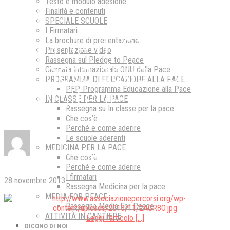
Testo e modulo adesione
Finalità e contenuti
SPECIALE SCUOLE
I Firmatari
Giornale di Sicilia –
La brochure di presentazione
Presentazione video
Rassegna sul Pledge to Peace
Giornata della Pace,
Giornata Internazionale ONU della Pace
PROGRAMMA DI EDUCAZIONE ALLA PACE
coinvolte le scuole
PEP-Programma Educazione alla Pace
IN CLASSE PER LA PACE
Rassegna su In classe per la pace
Che cos’è
Perché e come aderire
Le scuole aderenti
MEDICINA PER LA PACE
By
Staff
13 anni ago
No Comments
Che cos’è
Perché e come aderire
I firmatari
28 novembre 2013
Rassegna Medicina per la pace
MEDIA FOR PEACE
Rassegna Media For Peace
ATTIVITÀ IN CANTIERE
Leggi l’articolo […]
DICONO DI NOI