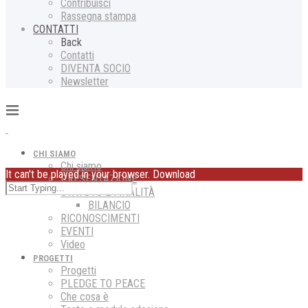
Contribuisci
Rassegna stampa
CONTATTI
Back
Contatti
DIVENTA SOCIO
Newsletter
CHI SIAMO
Chi siamo
It can't be played in your browser. Download
PRESENTAZIONE
STATUTO E FINALITÀ
BILANCIO
RICONOSCIMENTI
EVENTI
Video
PROGETTI
Progetti
PLEDGE TO PEACE
Che cosa è