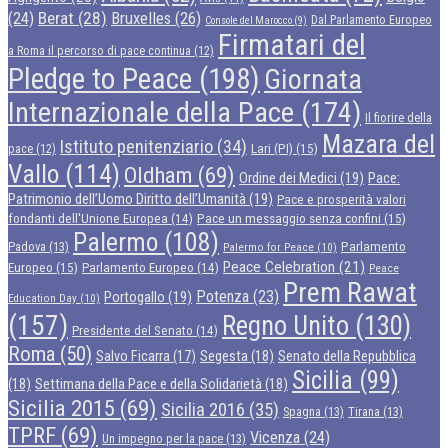
Berat
(28)
Bruxelles
(26)
(24)
Dal Parlamento Europeo
Console del Marocco
(9)
Firmatari del
a Roma il percorso di pace continua
(12)
Pledge to Peace
(198)
Giornata
Internazionale della Pace
(174)
Il fiorire della
Mazara del
Istituto penitenziario
(34)
Lari (PI)
(15)
pace
(12)
Vallo
(114)
Oldham
(69)
Ordine dei Medici
(19)
Pace:
Patrimonio dell’Uomo Diritto dell’Umanità
(19)
Pace e prosperità valori
Pace un messaggio senza confini
(15)
fondanti dell'Unione Europea
(14)
Palermo
(108)
Parlamento
Padova
(13)
Palermo for Peace
(10)
Peace Celebration
(21)
Europeo
(15)
Parlamento Europeo
(14)
Peace
Prem Rawat
Potenza
(23)
Portogallo
(19)
Education Day
(10)
(157)
Regno Unito
(130)
Presidente del Senato
(14)
Roma
(50)
Segesta
(18)
Senato della Repubblica
Salvo Ficarra
(17)
Sicilia
(99)
(18)
Settimana della Pace e della Solidarietà
(18)
Sicilia 2015
(69)
Sicilia 2016
(35)
Spagna
(13)
Tirana
(13)
TPRF
(69)
Vicenza
(24)
Un impegno per la pace
(13)