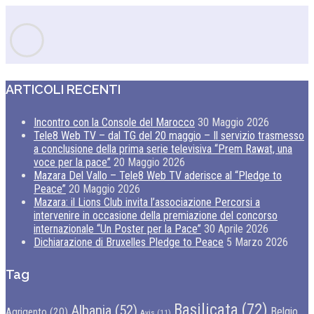
ARTICOLI RECENTI
Incontro con la Console del Marocco
30 Maggio 2026
Tele8 Web TV – dal TG del 20 maggio – Il servizio trasmesso
a conclusione della prima serie televisiva “Prem Rawat, una
voce per la pace”
20 Maggio 2026
Mazara Del Vallo – Tele8 Web TV aderisce al “Pledge to
Peace”
20 Maggio 2026
Mazara: il Lions Club invita l’associazione Percorsi a
intervenire in occasione della premiazione del concorso
internazionale “Un Poster per la Pace”
30 Aprile 2026
Dichiarazione di Bruxelles Pledge to Peace
5 Marzo 2026
Tag
Basilicata
(72)
Albania
(52)
Belgio
Agrigento
(20)
Avis
(11)