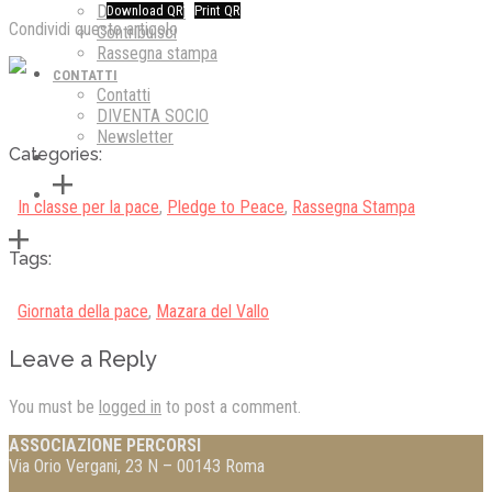
Dicono di noi
Download QR
Print QR
Condividi questo articolo
Contribuisci
Rassegna stampa
CONTATTI
Contatti
DIVENTA SOCIO
Newsletter
Categories:
In classe per la pace
,
Pledge to Peace
,
Rassegna Stampa
Tags:
Giornata della pace
,
Mazara del Vallo
Leave a Reply
You must be
logged in
to post a comment.
ASSOCIAZIONE PERCORSI
Via Orio Vergani, 23 N – 00143 Roma