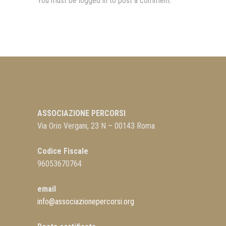
You must be
logged in
to post a comment.
ASSOCIAZIONE PERCORSI
Via Orio Vergani, 23 N – 00143 Roma
Codice Fiscale
96053670764
email
info@associazionepercorsi.org