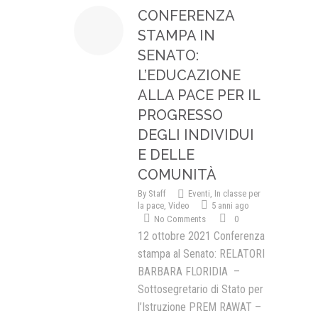
CONFERENZA
Presentazione video
STAMPA IN
Rassegna sul Pledge to Peace
SENATO:
L’EDUCAZIONE
Giornata Internazionale ONU
della Pace
ALLA PACE PER IL
PROGRESSO
PROGRAMMA DI EDUCAZIONE
ALLA PACE
DEGLI INDIVIDUI
E DELLE
IN CLASSE PER LA PACE
COMUNITÀ
MEDICINA PER LA PACE
By
Staff
Eventi
,
In classe per
la pace
,
Video
5 anni ago
MEDIA FOR PEACE
No Comments
0
12 ottobre 2021 Conferenza
ATTIVITÀ IN CANTIERE
stampa al Senato: RELATORI
BARBARA FLORIDIA –
Sottosegretario di Stato per
l’Istruzione PREM RAWAT –