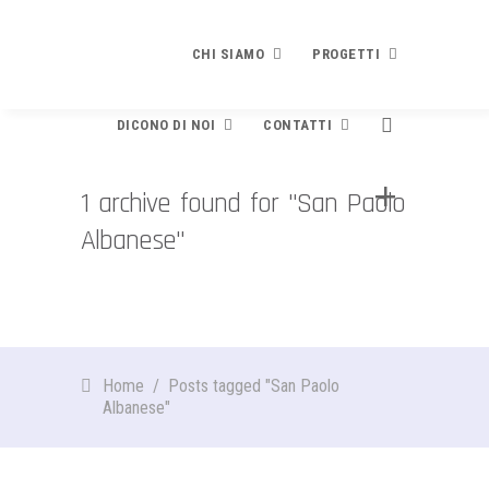
CHI SIAMO
PROGETTI
DICONO DI NOI
CONTATTI
Chi siamo
Progetti
1 archive found for "San Paolo
PRESENTAZIONE
PLEDGE TO PEACE
Albanese"
Dicono di noi
Contatti
STATUTO E FINALITÀ
Che cosa è
Contribuisci
DIVENTA SOCIO
RICONOSCIMENTI
Testo e modulo adesione
BILANCIO
Rassegna stampa
Newsletter
EVENTI
Finalità e contenuti
Home
/
Posts tagged "San Paolo
Video
SPECIALE SCUOLE
Albanese"
I Firmatari
La brochure di presentazione