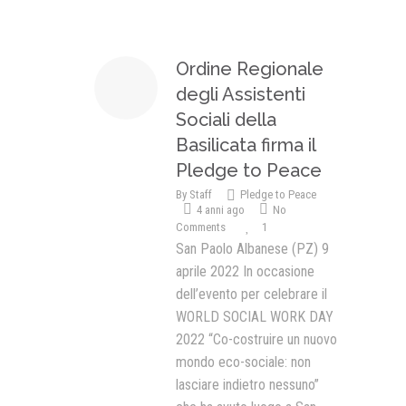
Presentazione video
Ordine Regionale
Rassegna sul Pledge to Peace
degli Assistenti
Giornata Internazionale ONU
della Pace
Sociali della
Basilicata firma il
PROGRAMMA DI EDUCAZIONE
ALLA PACE
Pledge to Peace
By
Staff
Pledge to Peace
IN CLASSE PER LA PACE
4 anni ago
No
Comments
1
MEDICINA PER LA PACE
San Paolo Albanese (PZ) 9
aprile 2022 In occasione
MEDIA FOR PEACE
dell’evento per celebrare il
ATTIVITÀ IN CANTIERE
WORLD SOCIAL WORK DAY
2022 “Co-costruire un nuovo
mondo eco-sociale: non
lasciare indietro nessuno”