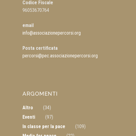
Codice Fiscale
96053670764
email
info@associazionepercorsi.org
Posta certificata
percorsi@pec.associazionepercorsi.org
ARGOMENTI
Altro
(34)
Eventi
(97)
In classe per la pace
(109)
Media for peace
(22)