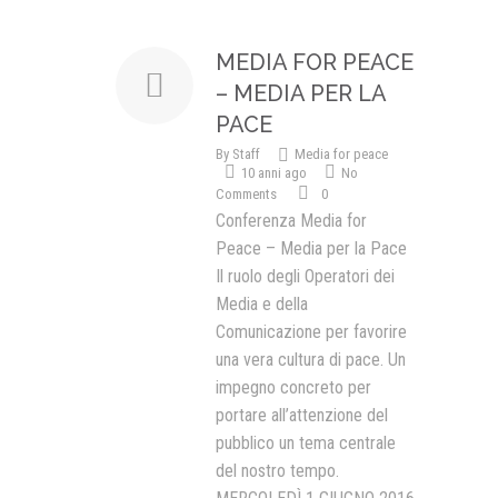
Presentazione video
MEDIA FOR PEACE
Rassegna sul Pledge to Peace
– MEDIA PER LA
PACE
Giornata Internazionale ONU
della Pace
By
Staff
Media for peace
10 anni ago
No
PROGRAMMA DI EDUCAZIONE
Comments
0
ALLA PACE
Conferenza Media for
IN CLASSE PER LA PACE
Peace – Media per la Pace
Il ruolo degli Operatori dei
MEDICINA PER LA PACE
Media e della
Comunicazione per favorire
MEDIA FOR PEACE
una vera cultura di pace. Un
ATTIVITÀ IN CANTIERE
impegno concreto per
portare all’attenzione del
pubblico un tema centrale
del nostro tempo.