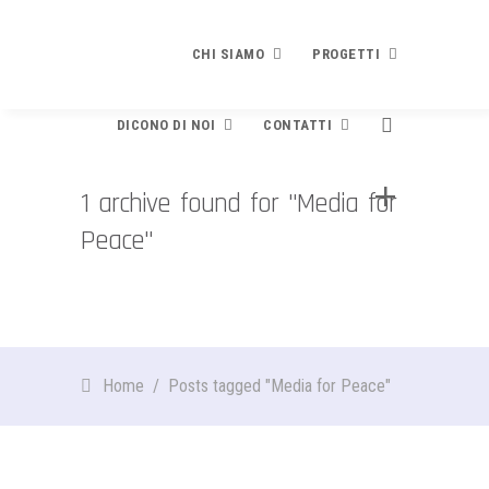
CHI SIAMO
PROGETTI
DICONO DI NOI
CONTATTI
Chi siamo
Progetti
1 archive found for "Media for
PRESENTAZIONE
PLEDGE TO PEACE
Peace"
Dicono di noi
Contatti
STATUTO E FINALITÀ
Che cosa è
Contribuisci
DIVENTA SOCIO
RICONOSCIMENTI
Testo e modulo adesione
BILANCIO
Rassegna stampa
Newsletter
EVENTI
Finalità e contenuti
Home
/
Posts tagged "Media for Peace"
Video
SPECIALE SCUOLE
I Firmatari
La brochure di presentazione