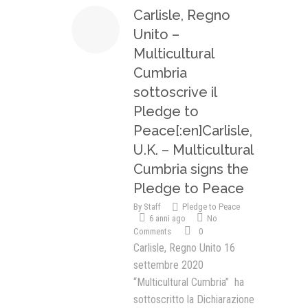
Carlisle, Regno
Presentazione video
Unito –
Rassegna sul Pledge to Peace
Multicultural
Cumbria
Giornata Internazionale ONU
della Pace
sottoscrive il
Pledge to
PROGRAMMA DI EDUCAZIONE
ALLA PACE
Peace[:en]Carlisle,
U.K. – Multicultural
IN CLASSE PER LA PACE
Cumbria signs the
MEDICINA PER LA PACE
Pledge to Peace
MEDIA FOR PEACE
By
Staff
Pledge to Peace
6 anni ago
No
Comments
0
ATTIVITÀ IN CANTIERE
Carlisle, Regno Unito 16
settembre 2020
“Multicultural Cumbria” ha
sottoscritto la Dichiarazione