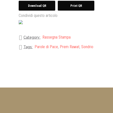
Download QR
Print QR
Condividi questo articolo
Rassegna Stampa
Category:
Parole di Pace
,
Prem Rawat
,
Sondrio
Tags: