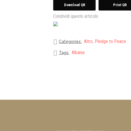
Download QR
Print QR
Condividi questo articolo
Altro
,
Pledge to Peace
Categories:
Albania
Tags: