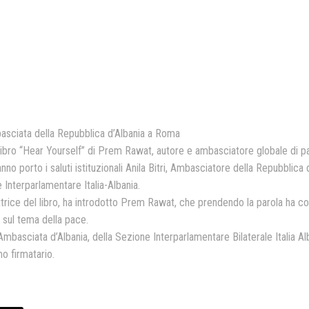
Presentazione video
Rassegna sul Pledge to Pea
Giornata Internazionale ONU
della Pace
PROGRAMMA DI EDUCAZION
ALLA PACE
basciata della Repubblica d’Albania a Roma
 libro “Hear Yourself” di Prem Rawat, autore e ambasciatore globale di p
IN CLASSE PER LA PACE
nno porto i saluti istituzionali Anila Bitri, Ambasciatore della Repubblica d
MEDICINA PER LA PACE
 Interparlamentare Italia-Albania.
ttrice del libro, ha introdotto Prem Rawat, che prendendo la parola ha con
MEDIA FOR PEACE
 sul tema della pace.
ATTIVITÀ IN CANTIERE
ll’Ambasciata d’Albania, della Sezione Interparlamentare Bilaterale Italia A
o firmatario.