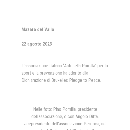
Presentazione video
Rassegna sul Pledge to Peace
Mazara del Vallo
Giornata Internazionale ONU
della Pace
22 agosto 2023
PROGRAMMA DI EDUCAZIONE
ALLA PACE
IN CLASSE PER LA PACE
L’associazione Italiana “Antonella Pomilla” per lo
sport e la prevenzione ha aderito alla
MEDICINA PER LA PACE
Dichiarazione di Bruxelles Pledge to Peace.
MEDIA FOR PEACE
ATTIVITÀ IN CANTIERE
Nelle foto: Pino Pomilia, presidente
dell’associazione, è con Angelo Ditta,
vicepresidente dell’associazione Percorsi, nel