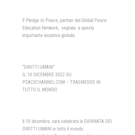
Presentazione video
Il Pledge to Peace, partner del Global Peace
Rassegna sul Pledge to Peace
Education Network, segnala a questa
Giornata Internazionale ONU
importante iniziativa globale:
della Pace
PROGRAMMA DI EDUCAZIONE
ALLA PACE
IN CLASSE PER LA PACE
“DIRITTI UMANI”
IL 10 DICEMBRE 2022 SU
MEDICINA PER LA PACE
PEACECHANNEL.COM – TRASMESSO IN
TUTTO IL MONDO.
MEDIA FOR PEACE
ATTIVITÀ IN CANTIERE
Il 10 dicembre, sarà celebrata la GIORNATA DEI
DIRITTI UMANI in tutto il mondo.