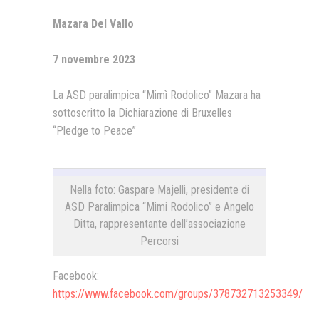
Mazara Del Vallo
Presentazione video
Rassegna sul Pledge to Peace
7 novembre 2023
Giornata Internazionale ONU
della Pace
La ASD paralimpica “Mimì Rodolico” Mazara ha
sottoscritto la Dichiarazione di Bruxelles
PROGRAMMA DI EDUCAZIONE
ALLA PACE
“Pledge to Peace”
IN CLASSE PER LA PACE
MEDICINA PER LA PACE
Nella foto: Gaspare Majelli, presidente di
ASD Paralimpica “Mimi Rodolico” e Angelo
MEDIA FOR PEACE
Ditta, rappresentante dell’associazione
Percorsi
ATTIVITÀ IN CANTIERE
Facebook:
https://www.facebook.com/groups/378732713253349/