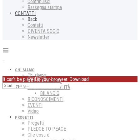
Contribuisci
Rassegna stampa
CONTATTI
Back
Contatti
DIVENTA SOCIO
Newsletter
CHI SIAMO
Chi siamo
It can't be played in your browser. Download
PRESENTAZIONE
STATUTO E FINALITÀ
BILANCIO
RICONOSCIMENTI
EVENTI
Video
PROGETTI
Progetti
PLEDGE TO PEACE
Che cosa è