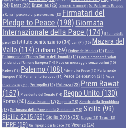
Berat
(28)
Bruxelles
(26)
(24)
Dal Parlamento Europeo
Console del Marocco
(9)
Firmatari del
a Roma il percorso di pace continua
(12)
Pledge to Peace
(198)
Giornata
Internazionale della Pace
(174)
Il fiorire della
Mazara del
Istituto penitenziario
(34)
Lari (PI)
(15)
pace
(12)
Vallo
(114)
Oldham
(69)
Ordine dei Medici
(19)
Pace:
Patrimonio dell’Uomo Diritto dell’Umanità
(19)
Pace e prosperità valori
Pace un messaggio senza confini
(15)
fondanti dell'Unione Europea
(14)
Palermo
(108)
Parlamento
Padova
(13)
Palermo for Peace
(10)
Peace Celebration
(21)
Europeo
(15)
Parlamento Europeo
(14)
Peace
Prem Rawat
Potenza
(23)
Portogallo
(19)
Education Day
(10)
(157)
Regno Unito
(130)
Presidente del Senato
(14)
Roma
(50)
Segesta
(18)
Senato della Repubblica
Salvo Ficarra
(17)
Sicilia
(99)
(18)
Settimana della Pace e della Solidarietà
(18)
Sicilia 2015
(69)
Sicilia 2016
(35)
Spagna
(13)
Tirana
(13)
TPRF
(69)
Vicenza
(24)
Un impegno per la pace
(13)