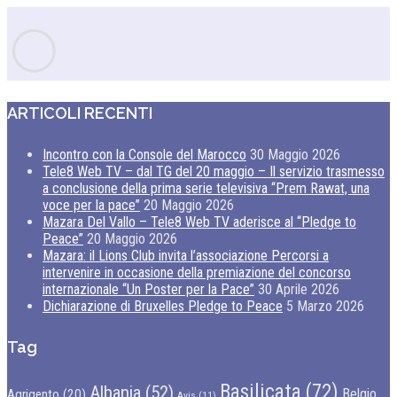
ARTICOLI RECENTI
Incontro con la Console del Marocco
30 Maggio 2026
Tele8 Web TV – dal TG del 20 maggio – Il servizio trasmesso
a conclusione della prima serie televisiva “Prem Rawat, una
voce per la pace”
20 Maggio 2026
Mazara Del Vallo – Tele8 Web TV aderisce al “Pledge to
Peace”
20 Maggio 2026
Mazara: il Lions Club invita l’associazione Percorsi a
intervenire in occasione della premiazione del concorso
internazionale “Un Poster per la Pace”
30 Aprile 2026
Dichiarazione di Bruxelles Pledge to Peace
5 Marzo 2026
Tag
Basilicata
(72)
Albania
(52)
Belgio
Agrigento
(20)
Avis
(11)