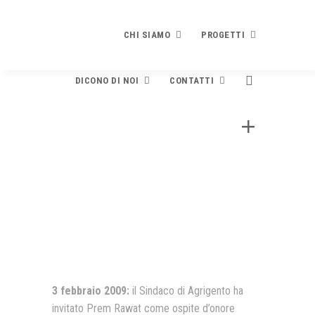
CHI SIAMO
PROGETTI
DICONO DI NOI
CONTATTI
Chi siamo
Progetti
3 febbraio 2009 – Agrigento
PRESENTAZIONE
PLEDGE TO PEACE
Dicono di noi
Contatti
STATUTO E FINALITÀ
Che cosa è
Contribuisci
DIVENTA SOCIO
RICONOSCIMENTI
Testo e modulo adesione
BILANCIO
Rassegna stampa
Newsletter
EVENTI
Finalità e contenuti
Video
SPECIALE SCUOLE
I Firmatari
3 febbraio 2009:
il Sindaco di Agrigento ha
invitato Prem Rawat come ospite d’onore
La brochure di presentazione